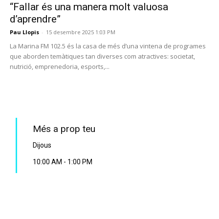
“Fallar és una manera molt valuosa
d’aprendre”
Pau Llopis
-
15 desembre 2025 1:03 PM
La Marina FM 102.5 és la casa de més d’una vintena de programes
que aborden temàtiques tan diverses com atractives: societat,
nutrició, emprenedoria, esports,...
PROGRAMA EN DIRECTE
Més a prop teu
Dijous
10:00 AM
-
1:00 PM