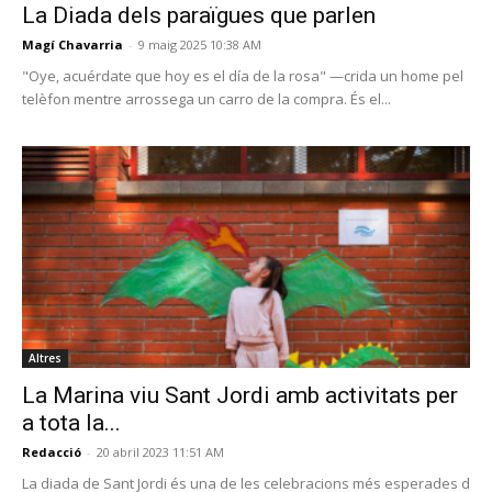
La Diada dels paraïgues que parlen
Magí Chavarria
-
9 maig 2025 10:38 AM
"Oye, acuérdate que hoy es el día de la rosa" —crida un home pel
telèfon mentre arrossega un carro de la compra. És el...
Altres
La Marina viu Sant Jordi amb activitats per
a tota la...
Redacció
-
20 abril 2023 11:51 AM
La diada de Sant Jordi és una de les celebracions més esperades d