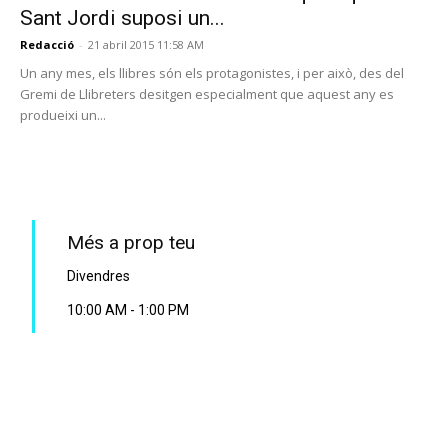
Sant Jordi suposi un...
Redacció
-
21 abril 2015 11:58 AM
Un any mes, els llibres són els protagonistes, i per això, des del
Gremi de Llibreters desitgen especialment que aquest any es
produeixi un...
PROGRAMA EN DIRECTE
Més a prop teu
Divendres
10:00 AM
-
1:00 PM