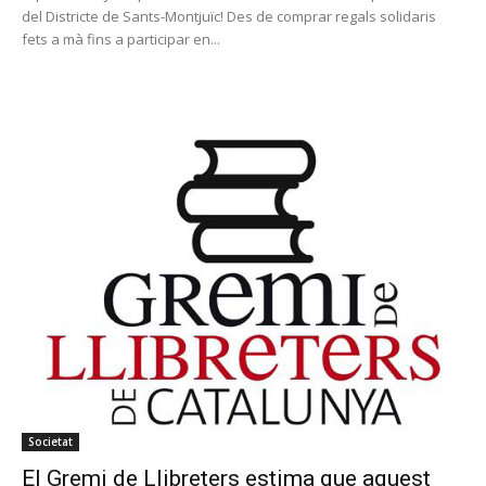
del Districte de Sants-Montjuïc! Des de comprar regals solidaris
fets a mà fins a participar en...
Societat
El Gremi de Llibreters estima que aquest