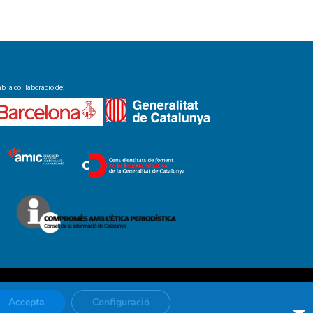
 la col·laboració de:
Accepta
Configuració
al
Política de cookies
Política de privacitat
AMCL