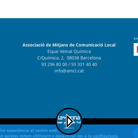
Amb
Associació de Mitjans de Comunicació Local
Espai Veïnal Química
C/Química, 2, 08038 Barcelona
93 296 80 00
/ 93 331 40 40
info@amcl.cat
lor experiència al nostre web.
 galetes estem utilitzant o desactivar-les a la
configuració
.
Contacte
Avís leg