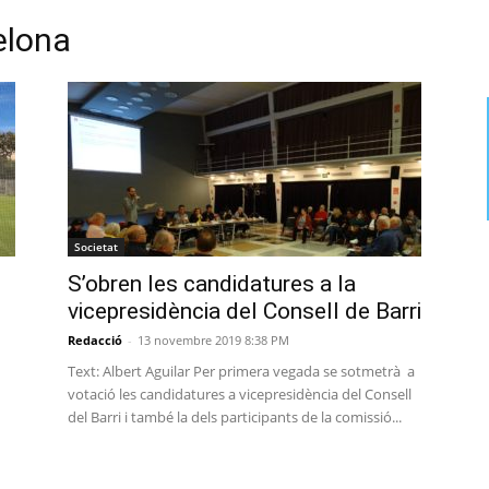
elona
Societat
-
S’obren les candidatures a la
vicepresidència del Consell de Barri
Redacció
-
13 novembre 2019 8:38 PM
Text: Albert Aguilar Per primera vegada se sotmetrà a
votació les candidatures a vicepresidència del Consell
del Barri i també la dels participants de la comissió...