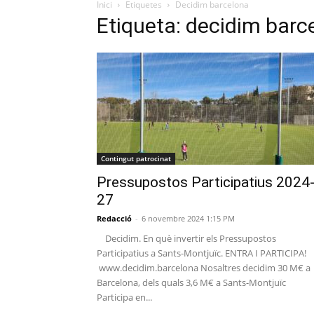
Inici
Etiquetes
Decidim barcelona
Etiqueta: decidim barc
Contingut patrocinat
Pressupostos Participatius 2024
27
Redacció
-
6 novembre 2024 1:15 PM
Decidim. En què invertir els Pressupostos
Participatius a Sants-Montjuïc. ENTRA I PARTICIPA!
www.decidim.barcelona Nosaltres decidim 30 M€ a
Barcelona, dels quals 3,6 M€ a Sants-Montjuïc
Participa en...