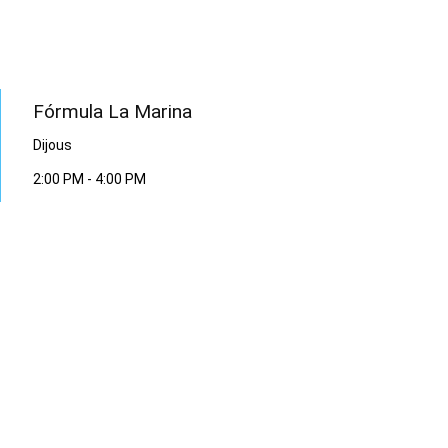
PROGRAMA EN DIRECTE
Fórmula La Marina
Dijous
2:00 PM
-
4:00 PM