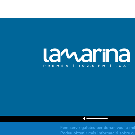
Fem servir galetes per donar-vos la mil
Podeu obtenir més informació sobre què
© Associació de Mitjans de Comunicació Local, 2018