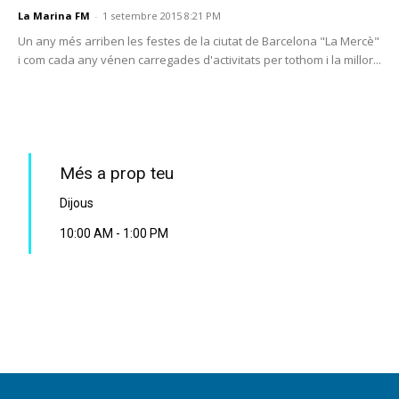
La Marina FM
-
1 setembre 2015 8:21 PM
Un any més arriben les festes de la ciutat de Barcelona "La Mercè"
i com cada any vénen carregades d'activitats per tothom i la millor...
PROGRAMA EN DIRECTE
Més a prop teu
Dijous
10:00 AM
-
1:00 PM