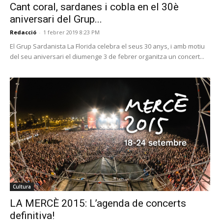
Cant coral, sardanes i cobla en el 30è
aniversari del Grup...
Redacció
-
1 febrer 2019 8:23 PM
El Grup Sardanista La Florida celebra el seus 30 anys, i amb motiu
del seu aniversari el diumenge 3 de febrer organitza un concert...
Cultura
LA MERCÈ 2015: L’agenda de concerts
definitiva!