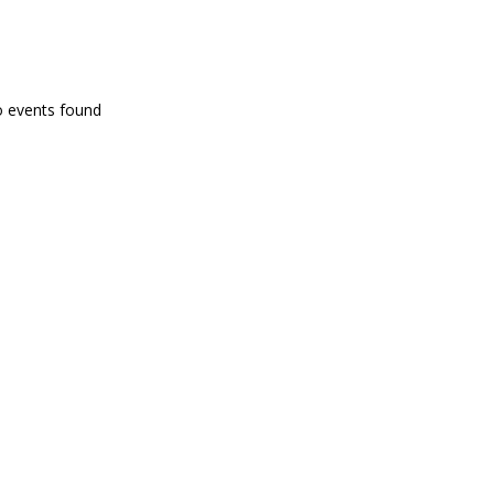
PROGRAMA EN DIRECTE
o events found