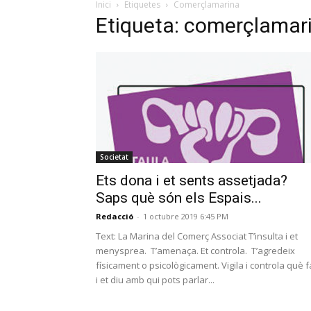
Inici
Etiquetes
Comerçlamarina
Etiqueta: comerçlamar
Societat
Ets dona i et sents assetjada?
Saps què són els Espais...
Redacció
-
1 octubre 2019 6:45 PM
Text: La Marina del Comerç Associat T’insulta i et
menysprea. T’amenaça. Et controla. T’agredeix
físicament o psicològicament. Vigila i controla què 
i et diu amb qui pots parlar...