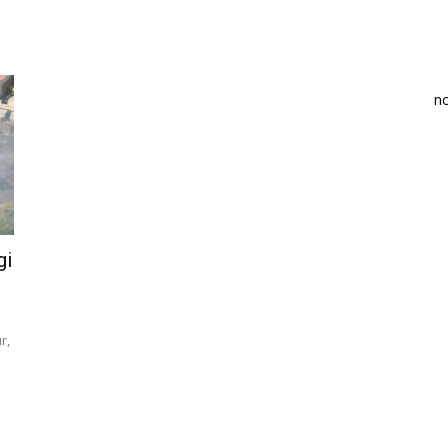
n
gi
r,