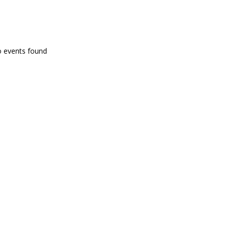
PROGRAMA EN DIRECTE
o events found