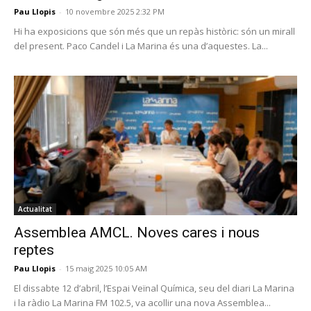
Pau Llopis
-
10 novembre 2025 2:32 PM
Hi ha exposicions que són més que un repàs històric: són un mirall
del present. Paco Candel i La Marina és una d’aquestes. La...
Actualitat
Assemblea AMCL. Noves cares i nous
reptes
Pau Llopis
-
15 maig 2025 10:05 AM
El dissabte 12 d’abril, l’Espai Veïnal Química, seu del diari La Marina
i la ràdio La Marina FM 102.5, va acollir una nova Assemblea...