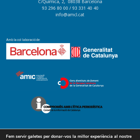
C/Química, 2, 08038 Barcelona
93 296 80 00
/ 93 331 40 40
info@amcl.cat
Amb la col·laboració de:
Fem servir galetes per donar-vos la millor experiència al nostre