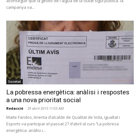
aconseguir que la gestió de l'aigua de la ciutat sigui pública. la
campanya va...
Societat
La pobressa energètica: anàlisi i respostes
a una nova prioritat social
Redacció
-
29 abril 2015 11:03 AM
Maite Fandos, tinenta d’alcalde de Qualitat de Vida, Igualtat i
Esports va participar el passat 27 d’abril al curs ‘’La pobresa
energètica: anàlisi i...