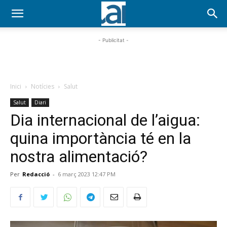
- Publicitat -
Inici
Notícies
Salut
Salut
Diari
Dia internacional de l’aigua:
quina importància té en la
nostra alimentació?
Per
Redacció
-
6 març 2023 12:47 PM