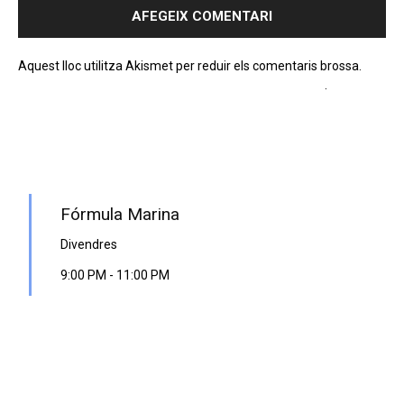
Aquest lloc utilitza Akismet per reduir els comentaris brossa.
Apreneu com es processen les dades dels comentaris
.
PROGRAMA EN DIRECTE
Fórmula Marina
Divendres
9:00 PM
-
11:00 PM