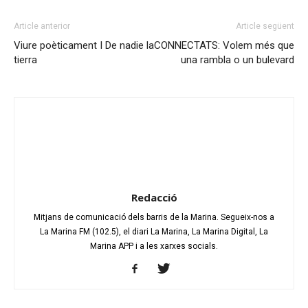
Article anterior
Article següent
Viure poèticament I De nadie la
CONNECTATS: Volem més que
tierra
una rambla o un bulevard
Redacció
Mitjans de comunicació dels barris de la Marina. Segueix-nos a
La Marina FM (102.5), el diari La Marina, La Marina Digital, La
Marina APP i a les xarxes socials.