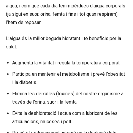
aigua, i com que cada dia tenim pèrdues d’aigua corporals
(ja sigui en suor, orina, femta i fins i tot quan respirem),
l’hem de reposar.
L’aigua és la millor beguda hidratant i té beneficis per la
salut:
Augmenta la vitalitat i regula la temperatura corporal.
Participa en mantenir el metabolisme i prevé l’obesitat
i la diabetis.
Elimina les deixalles (toxines) del nostre organisme a
través de l’orina, suor i la femta.
Evita la deshidratació i actua com a lubricant de les
articulacions, mucoses i pell…
Prevé el restrenyiment, intervé en la deglució dels