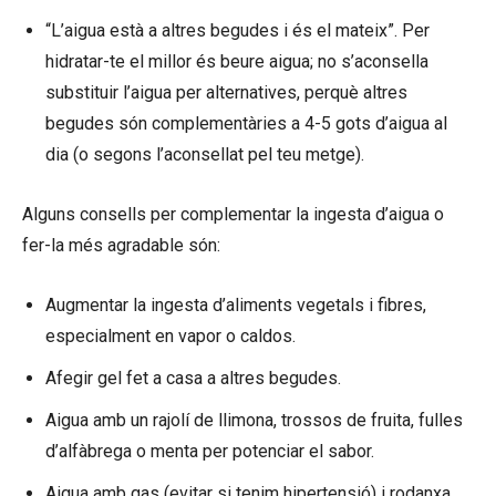
“L’aigua està a altres begudes i és el mateix”. Per
hidratar-te el millor és beure aigua; no s’aconsella
substituir l’aigua per alternatives, perquè altres
begudes són complementàries a 4-5 gots d’aigua al
dia (o segons l’aconsellat pel teu metge).
Alguns consells per complementar la ingesta d’aigua o
fer-la més agradable són:
Augmentar la ingesta d’aliments vegetals i fibres,
especialment en vapor o caldos.
Afegir gel fet a casa a altres begudes.
Aigua amb un rajolí de llimona, trossos de fruita, fulles
d’alfàbrega o menta per potenciar el sabor.
Aigua amb gas (evitar si tenim hipertensió) i rodanxa