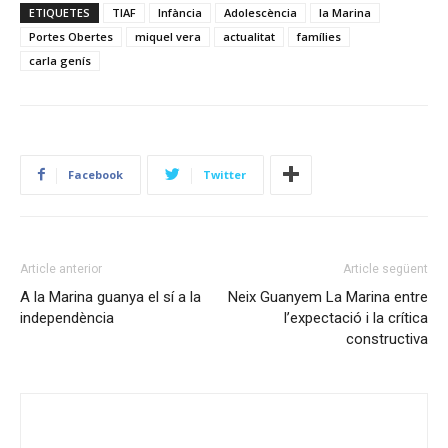
ETIQUETES
TIAF
Infància
Adolescència
la Marina
Portes Obertes
miquel vera
actualitat
famílies
carla genís
Facebook
Twitter
Article anterior
Article següent
A la Marina guanya el sí a la
Neix Guanyem La Marina entre
independència
l’expectació i la crítica
constructiva