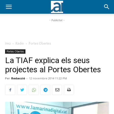
- Publicitat -
Inici
Ràdio
Portes Obertes
Portes Obertes
La TIAF explica els seus
projectes al Portes Obertes
Per
Redacció
-
12 novembre 2014 11:22 PM