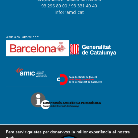
93 296 80 00
/ 93 331 40 40
info@amcl.cat
Amb la col·laboració de:
Fem servir galetes per donar-vos la millor experiència al nostre
web.