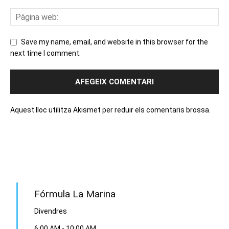
Save my name, email, and website in this browser for the
next time I comment.
Aquest lloc utilitza Akismet per reduir els comentaris brossa.
Apreneu com es processen les dades dels comentaris
.
PROGRAMA EN DIRECTE
Fórmula La Marina
Divendres
6:00 AM
-
10:00 AM