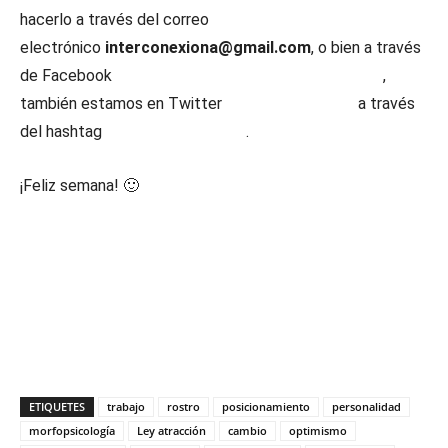
hacerlo a través del correo
electrónico
interconexiona@gmail.com
, o bien a través
de Facebook
www.facebook.com/interconexiona
,
también estamos en Twitter
@Interconexiona
a través
del hashtag
#reporterosonline
.
¡Feliz semana! 🙂
ETIQUETES
trabajo
rostro
posicionamiento
personalidad
morfopsicología
Ley atracción
cambio
optimismo