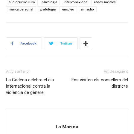
audiocurriculum
psicologia
interconexiona
redes sociales
marca personal
grafología
empleo
smradio
Facebook
Twitter
Article anterior
Article següent
La Cadena celebra el dia
Ens visiten els consellers del
internacional contra la
districte
violència de gènere
La Marina