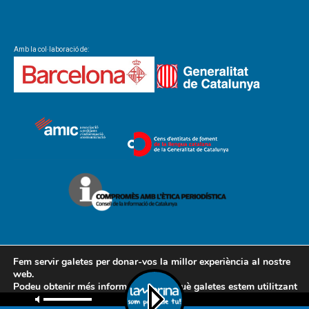
Amb la col·laboració de:
Fem servir galetes per donar-vos la millor experiència al nostre
web.
Podeu obtenir més informació sobre què galetes estem utilitzant
Contacte
Avís legal
Política de cookies
Política de privacitat
o desactivar-les a la
configuració
.
AMCL