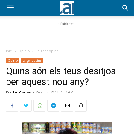
- Publicitat -
Inici
Opinió
La gent opina
Opinió
La gent opina
Quins són els teus desitjos
per aquest nou any?
Per
La Marina
-
24 gener 2018 11:30 AM