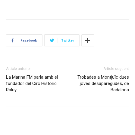
Facebook
Twitter
Article anterior
Article següent
La Marina FM parla amb el
Trobades a Montjuïc dues
fundador del Circ Històric
joves desaparegudes, de
Raluy
Badalona