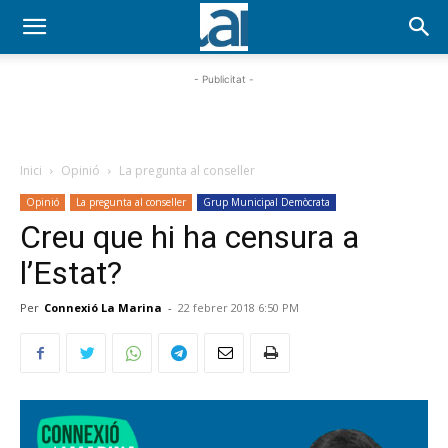
- Publicitat -
Inici
Opinió
La pregunta al conseller
Opinió
La pregunta al conseller
Grup Municipal Demòcrata
Creu que hi ha censura a
l’Estat?
Per
Connexió La Marina
-
22 febrer 2018 6:50 PM