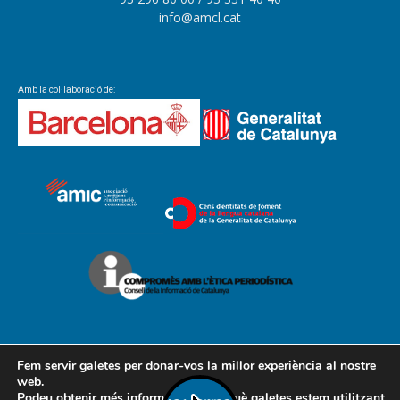
info@amcl.cat
Amb la col·laboració de:
Fem servir galetes per donar-vos la millor experiència al nostre
web.
Podeu obtenir més informació sobre què galetes estem utilitzant