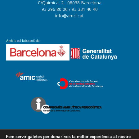
C/Química, 2, 08038 Barcelona
93 296 80 00
/ 93 331 40 40
info@amcl.cat
Amb la col·laboració de:
Fem servir galetes per donar-vos la millor experiència al nostre