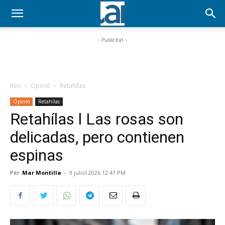
- Publicitat -
Inici
Opinió
Retahílas
Opinió
Retahílas
Retahílas l Las rosas son
delicadas, pero contienen
espinas
Per
Mar Montilla
-
9 juliol 2026 12:41 PM