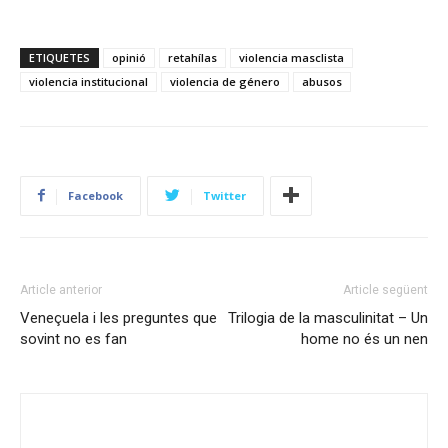
ETIQUETES
opinió
retahílas
violencia masclista
violencia institucional
violencia de género
abusos
Facebook
Twitter
Article anterior
Article següent
Veneçuela i les preguntes que
Trilogia de la masculinitat – Un
sovint no es fan
home no és un nen