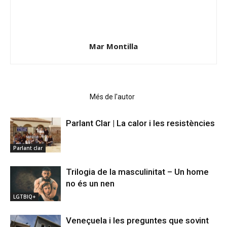
Mar Montilla
Articles relacionats
Més de l'autor
Parlant Clar | La calor i les resistències
Parlant clar
Trilogia de la masculinitat – Un home
no és un nen
LGTBIQ+
Veneçuela i les preguntes que sovint