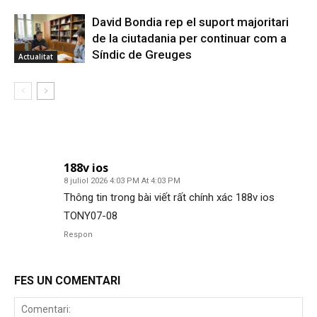
David Bondia rep el suport majoritari
de la ciutadania per continuar com a
Síndic de Greuges
Actualitat
1 COMENTARI
188v ios
8 juliol 2026 4:03 PM At 4:03 PM
Thông tin trong bài viết rất chính xác 188v ios
TONY07-08
Respon
FES UN COMENTARI