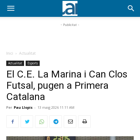
- Publicitat -
Inici
Actualitat
Actualitat
Esports
El C.E. La Marina i Can Clos
Futsal, pugen a Primera
Catalana
Per
Pau Llopis
-
13 maig 2026 11:11 AM