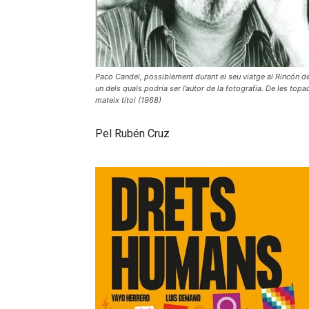
Paco Candel, possiblement durant el seu viatge al Rincón d
un dels quals podria ser l’autor de la fotografia. De les topad
mateix títol (1968)
Pel Rubén Cruz