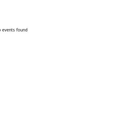
PROGRAMA EN DIRECTE
o events found