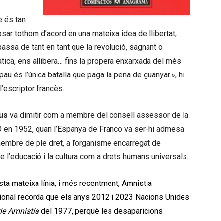
 és tan
posar tothom d’acord en una mateixa idea de llibertat,
ssa de tant en tant que la revolució, sagnant o
ica, ens allibera… fins la propera enxarxada del més
 pau és l’única batalla que paga la pena de guanyar.», hi
l’escriptor francès.
us
va dimitir com a membre del consell assessor de la
en 1952, quan l’Espanya de Franco va ser-hi admesa
embre de ple dret, a l’organisme encarregat de
 l’educació i la cultura com a drets humans universals.
ta mateixa línia, i més recentment, Amnistia
cional recorda que els anys 2012 i 2023 Nacions Unides
de Amnistía
del 1977, perquè les desaparicions