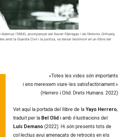
e Ademuz (1964), acompanyat del Xavier Fàbregas i de l’Antonio Orihuela,
es amb la Guardia Civil i la justícia, va deixar testimoni en un llibre del
«Totes les vides són importants
i ens mereixem viure-les satisfactòriament.»
(Herrero i Olid. Drets Humans. 2022)
Vet aquí la portada del llibre de la
Yayo Herrero
,
traduït per la
Bel Olid
i amb il·lustracions del
Luís Demano
(2022). Hi són presents tots de
col·lectius avui amenaçats de retrocés en els