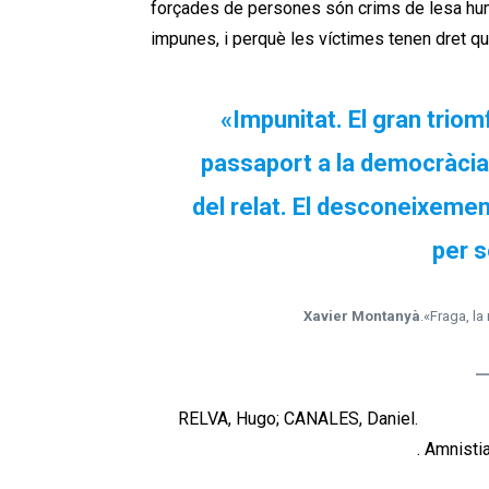
forçades de persones són crims de lesa huma
impunes, i perquè les víctimes tenen dret que
«Impunitat. El gran triom
passaport a la democràcia r
del relat. El desconeixement
per 
Xavier Montanyà
.«Fraga, la
[1]
RELVA, Hugo; CANALES, Daniel.
La Ley d
de la Ley de Memoria Democrática
. Amnisti