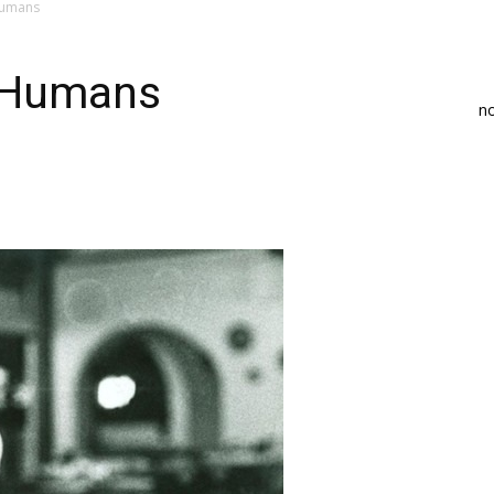
Humans
s Humans
n