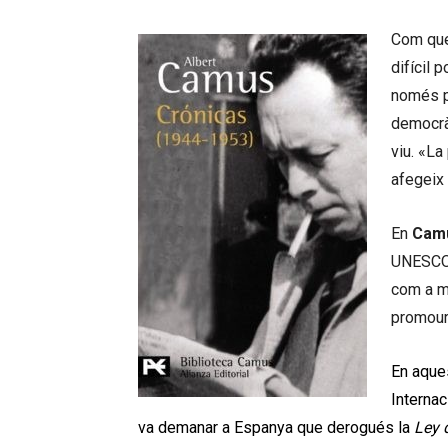
Com que
difícil 
només pa
democràt
viu. «La
afegeix 
En
Cam
UNESCO 
com a m
promoure
En aques
Interna
va demanar a Espanya que derogués la
Ley 