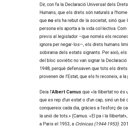
Dir, con fa la Declaració Universal dels Drets
Humans, que els drets són naturals a l’home 
que
no
els ha rebut de la societat, sinó que 
persona els aporta a la vida col·lectiva. Com
previs al legislador –que només els reconei
ignora per negar-los—, els drets humans limi
sobirania dels estats signants. Per això, el
del bloc soviètic no van signar la Declaració
1948, perquè defensaven que tots els drets
provenen de l’Estat, que els hi reconeix, a la
Deia l’
Albert Camus
que «la llibertat no és 
que es rep d’un estat o d’un cap, sinó un bé
conquereix cada dia, gràcies a l’esforç de ca
la unió de tots.» (Camus. «El pa i la llibertat»
a Paris el 1953, a
Crónicas (1944-1953)
. 20