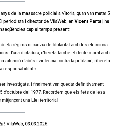
anys de la massacre policial a Vitòria, quan van matar 5
l periodista i director de VilaWeb, en
Vicent Partal
, ha
conseqüències cap al temps present:
mb els règims ni canvia de titularitat amb les eleccions.
ions d’una dictadura, n’hereta també el deute moral amb
 situació d’abús i violència contra la població, n’hereta
a responsabilitat.»
ser investigats, i finalment van quedar definitivament
 15 d’octubre del 1977. Recordem que els fets de lesa
mitjançant una Llei territorial.
tat
. VilaWeb, 03.03.2026.