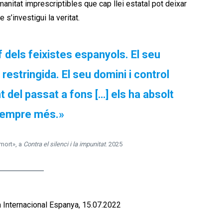
nitat imprescriptibles que cap llei estatal pot deixar
 s’investigui la veritat.
[1]
f dels feixistes espanyols. El seu
estringida. El seu domini i control
 del passat a fons […] els ha absolt
sempre més.»
 mort», a
Contra el silenci i la impunitat
. 2025
e Amnistía de 1977, una de las asignaturas pendientes
a Internacional Espanya, 15.07.2022