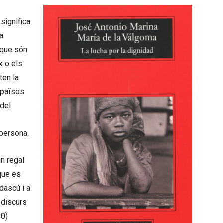
significa
la
 que són
x o els
ten la
s països
 del
 persona.
un regal
 que es
dascú i a
, discurs
10)