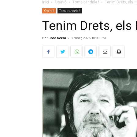
Inici
Opinió
Toma candela !
Tenim Drets, els 
Opinió
Toma candela !
Tenim Drets, el
Per
Redacció
-
3 març 2026 10:09 PM