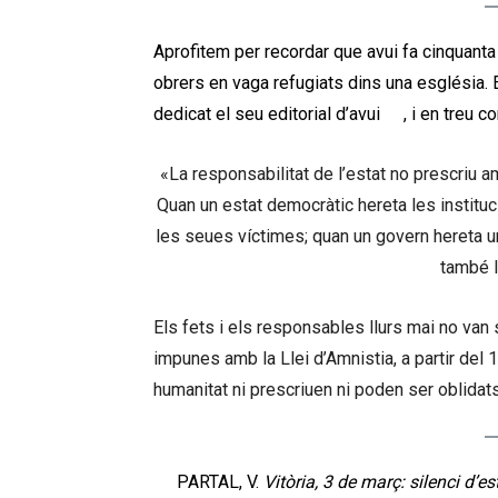
Aprofitem per recordar que avui fa cinquanta 
obrers en vaga refugiats dins una església. E
dedicat el seu editorial d’avui
[2]
, i en treu 
«La responsabilitat de l’estat no prescriu a
Quan un estat democràtic hereta les instituc
les seues víctimes; quan un govern hereta una
també l
Els fets i els responsables llurs mai no van 
impunes amb la Llei d’Amnistia, a partir del
humanitat ni prescriuen ni poden ser oblidats 
[2]
PARTAL, V.
Vitòria, 3 de març: silenci d’es