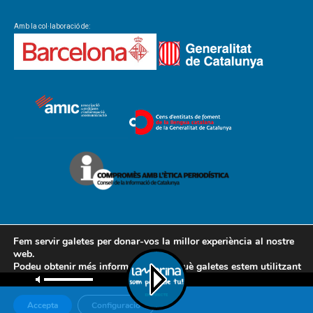
Amb la col·laboració de:
Fem servir galetes per donar-vos la millor experiència al nostre
web.
Podeu obtenir més informació sobre què galetes estem utilitzant
Contacte
Avís legal
Política de cookies
Política de privacitat
o desactivar-les a la
configuració
.
AMCL
Accepta
Configuració
© Associació de Mitjans de Comunicació Local, 2018