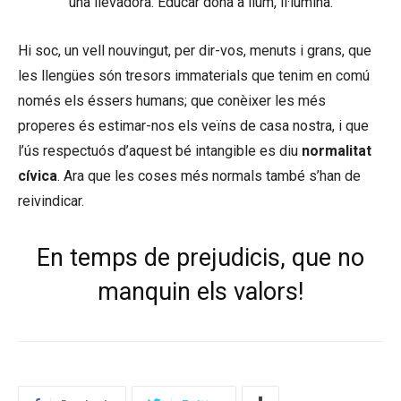
una llevadora. Educar dona a llum, il·lumina.
Hi soc, un vell nouvingut, per dir-vos, menuts i grans, que
les llengües són tresors immaterials que tenim en comú
només els éssers humans; que conèixer les més
properes és estimar-nos els veïns de casa nostra, i que
l’ús respectuós d’aquest bé intangible es diu
normalitat
cívica
. Ara que les coses més normals també s’han de
reivindicar.
En temps de prejudicis, que no
manquin els valors!