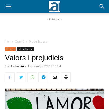
- Publicitat -
Inici
Opinió
Mode Espera
Opinió
Mode Espera
Valors i prejudicis
Per
Redacció
-
1 desembre 2023 7:36 PM