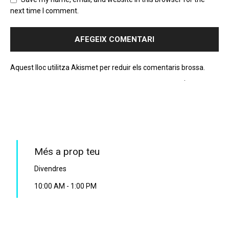
next time I comment.
Aquest lloc utilitza Akismet per reduir els comentaris brossa.
Apreneu com es processen les dades dels comentaris
.
PROGRAMA EN DIRECTE
Més a prop teu
Divendres
10:00 AM
-
1:00 PM