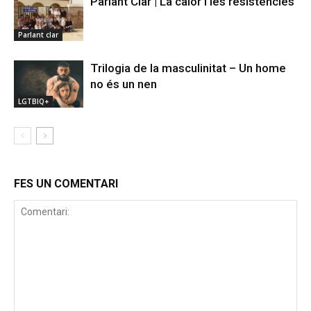
Parlant Clar | La calor i les resistències
Parlant clar
Trilogia de la masculinitat – Un home
no és un nen
LGTBIQ+
FES UN COMENTARI