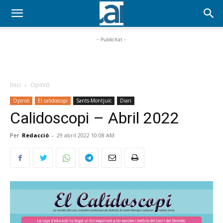
- Publicitat -
Inici
Opinió
Opinió
El calidoscopi
Sants-Montjuïc
Diari
Calidoscopi – Abril 2022
Per
Redacció
-
29 abril 2022 10:08 AM