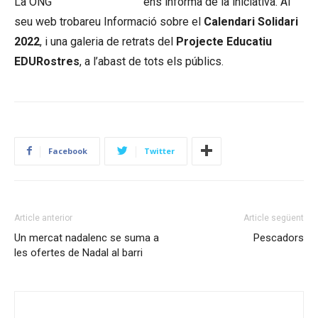
La ONG
Stopmaremortum
ens informa de la iniciativa. Al
seu web trobareu Informació sobre el
Calendari Solidari
2022
, i una galeria de retrats del
Projecte Educatiu
EDURostres
, a l’abast de tots els públics.
Facebook
Twitter
Article anterior
Article següent
Un mercat nadalenc se suma a
Pescadors
les ofertes de Nadal al barri