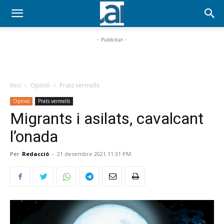
- Publicitat -
Inici
Opinió
Prats vermells
Opinió
Prats vermells
Migrants i asilats, cavalcant
l’onada
Per
Redacció
-
21 desembre 2021 11:31 PM