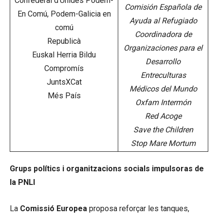
Confederal d’Unides Podem-
Comisión Española de
En Comú, Podem-Galicia en
Ayuda al Refugiado
comú
Coordinadora de
Republicà
Organizaciones para el
Euskal Herria Bildu
Desarrollo
Compromís
Entreculturas
JuntsXCat
Médicos del Mundo
Més País
Oxfam Intermón
Red Acoge
Save the Children
Stop Mare Mortum
Grups polítics i organitzacions socials impulsoras de
la PNLl
La
Comissió Europea
proposa reforçar les tanques,