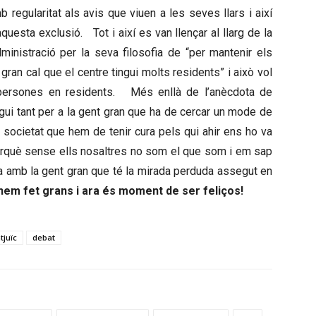
 regularitat als avis que viuen a les seves llars i així
aquesta exclusió. Tot i així es van llençar al llarg de la
ministració per la seva filosofia de “per mantenir els
 gran cal que el centre tingui molts residents” i això vol
s persones en residents. Més enllà de l’anècdota de
sigui tant per a la gent gran que ha de cercar un mode de
la societat que hem de tenir cura pels qui ahir ens ho va
perquè sense ells nosaltres no som el que som i em sap
a amb la gent gran que té la mirada perduda assegut en
hem fet grans i ara és moment de ser feliços!
tjuïc
debat