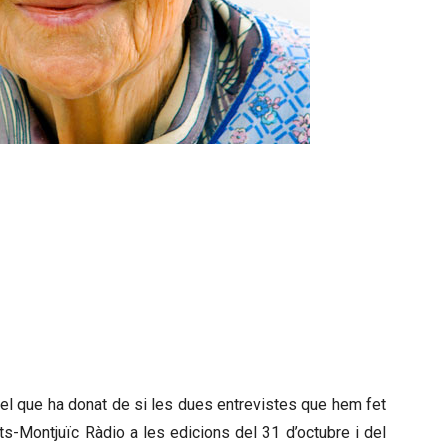
Social de crear macro centres acaba
ls avis es converteixen en números
”
t d’un centre geriàtric per a la 3ª
edat
 que ha donat de si les dues entrevistes que hem fet
ts-Montjuïc Ràdio a les edicions del 31 d’octubre i del