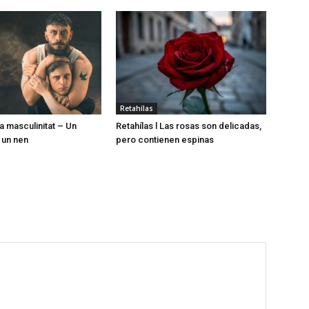
Retahílas
la masculinitat – Un
Retahílas l Las rosas son delicadas,
 un nen
pero contienen espinas