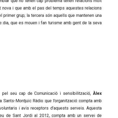
semblar que no tenen cap problema tenen relacions molt
nt nova i que amb el pas del temps aquestes relacions
el primer grup; la tercera són aquells que mantenen una
de dia, que es mouen i fan turisme amb gent de la seva
DESHUMANITZAR LA CURA DE LA
PER SER “EFICIENT”
 pel seu cap de Comunicació i sensibilització,
Àlex
r a Sants-Montjuïc Ràdio que l’organització compta amb
oluntaris i avis receptors d’aquests serveis. Aquesta
reu de Sant Jordi al 2012, compta amb un servei de