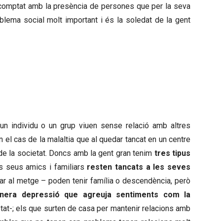
comptat amb la presència de persones que per la seva
blema social molt important i és la soledat de la gent
S SEVES LLARS I AIXÒ GENERA
IÓ I FRUSTRACIÓ
 un individu o un grup viuen sense relació amb altres
 el cas de la malaltia que al quedar tancat en un centre
 de la societat. Doncs amb la gent gran tenim
tres tipus
s seus amics i familiars
resten tancats a les seves
ar al metge – poden tenir família o descendència, però
nera depressió que agreuja sentiments com la
cietat-; els que surten de casa per mantenir relacions amb