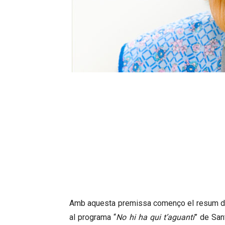
“
La idea de la Seguretat 
deshumanitzant la tasca i e
Núria Serradell –
ex geren
Amb aquesta premissa començo el resum del
al programa “
No hi ha qui t’aguanti
” de San