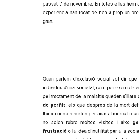
passat 7 de novembre. En totes elles hem 
experiència han tocat de ben a prop un pro
gran.
RESTEN TANCATS A LE
DEPRESS
Quan parlem d’exclusió social vol dir que
individus d’una societat, com per exemple en
pel tractament de la malaltia queden aïllats
de perfils
: els que després de la mort del
llars
i només surten per anar al mercat o an
no solen rebre moltes visites i això
ge
frustració
o la idea d’inutilitat per a la so