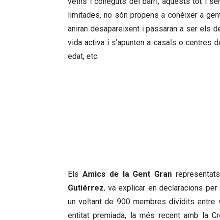
veïns i coneguts del barri, aquests tot i 
limitades, no són propens a conèixer a ge
aniran desapareixent i passaran a ser els d
vida activa i s’apunten a casals o centres 
edat, etc.
L’ADMINISTRACIÓ VOL 
GENT GRAN 
Els
Amics de la Gent Gran
representats
Gutiérrez
, va explicar en declaracions pe
un voltant de 900 membres dividits entre v
entitat premiada, la més recent amb la C