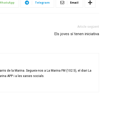
WhatsApp
Telegram
Email
Article següent
Els joves sí tenen iniciativa
ris de la Marina. Segueix-nos a La Marina FM (102.5), el diari La
arina APP i a les xarxes socials.