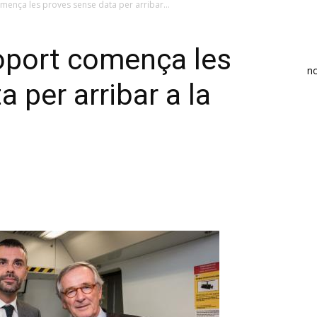
omença les proves sense data per arribar...
roport comença les
n
 per arribar a la