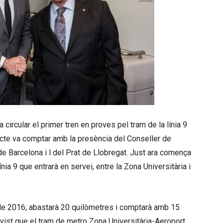
rcular el primer tren en proves pel tram de la línia 9
jecte va comptar amb la presència del Conseller de
 de Barcelona i l del Prat de Llobregat. Just ara comença
ia 9 que entrarà en servei, entre la Zona Universitària i
 de 2016; abastarà 20 quilòmetres i comptarà amb 15
revist que el tram de metro Zona Universitària-Aeroport