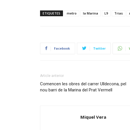
ETIQUETES
metro
la Marina
L9
Trias
Facebook
Twitter
Article anterior
Comencen les obres del carrer Ulldecona, pel
nou barri de la Marina del Prat Vermell
Miquel Vera