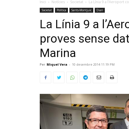
Inici
Notícies
Societat
La Línia 9 a l’Aeroport c
Societat
Política
Sants-Montjuïc
Diari
La Línia 9 a l’Ae
proves sense data
Marina
Per
Miquel Vera
-
10 desembre 2014 11:19 PM