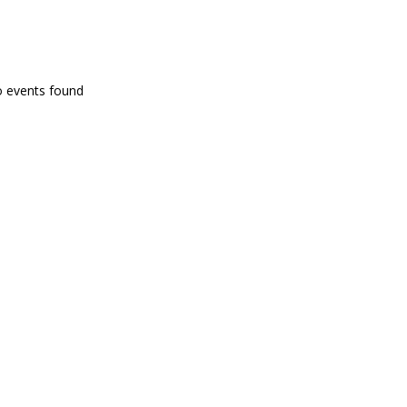
PROGRAMA EN DIRECTE
o events found