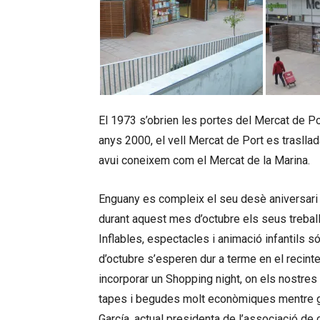
El 1973 s’obrien les portes del Mercat de Por
anys 2000, el vell Mercat de Port es traslla
avui coneixem com el Mercat de la Marina.
Enguany es compleix el seu desè aniversari a
durant aquest mes d’octubre els seus trebal
Inflables, espectacles i animació infantils s
d’octubre s’esperen dur a terme en el recint
incorporar un Shopping night, on els nostres
tapes i begudes molt econòmiques mentre ga
García, actual presidenta de l’associació de