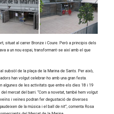
t, situat al carrer Bronze i Coure. Però a principis dels
dava a un nou espai, transformant-se així amb el que
l subsòl de la plaça de la Marina de Sants. Per això,
ladors han volgut celebrar-ho amb una gran festa.
ón algunes de les activitats que entre els dies 18 i 19
e del mercat del barri. “Com a novetat, també hem volgut
 veïns i veïnes podran fer degustació de diverses
udeixen de la música i el ball de nit”, comenta Rosa
 comerciants del Mercat de la Marina.