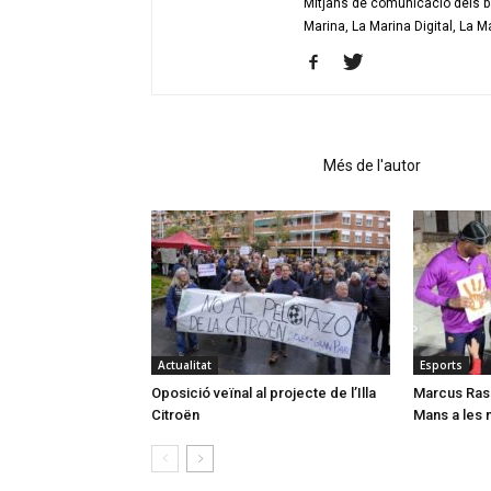
Mitjans de comunicació dels bar
Marina, La Marina Digital, La M
Articles relacionats
Més de l'autor
Actualitat
Esports
Oposició veïnal al projecte de l’Illa
Marcus Rash
Citroën
Mans a les