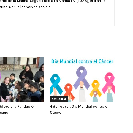
ris de la Marina. Segueix-nos a La Marina FM (102.5), el diari La
arina APP i a les xarxes socials.
Actualitat
ford a la Fundació
4 de febrer, Dia Mundial contra el
 mans
Càncer