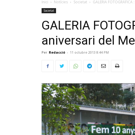
Inici
Notícies
Societat
GALERIA FOTOGRÀFICA : 1
Societat
GALERIA FOTOGR
aniversari del Me
Per
Redacció
-
11 octubre 2013 8:44 PM