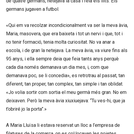
de quatre germans, netejava la casa i feia els llits. Els
germans jugaven a futbol.
«Qui em va recolzar incondicionalment va ser la meva àvia,
Maria, masovera, que era baixeta i tot un nervi i que, tot i
no tenir formació, tenia molta curiositat. No va anar a
escola, i de gran la netejava. La meva àvia, va viure fins als
95 anys, i ella sempre deia que feia tants anys perquè
cada dia només demanava un dia mes, i, com que
demanava poc, se li concedia», es retrotrau al passat, tan
diferent, tan proper, tan complex, tan simple i tan oblidat.
«Jo volia sortir com sortia el meu germà més gran. No em
deixaven. Però la meva àvia xiuxiuejava: “Tu ves-hi, que ja
t’obriré jo la porta”.»
A Maria Lluïsa li estava reservat un lloc a l’empresa de
filatures de la comarca, on es col·locaven les noietes.