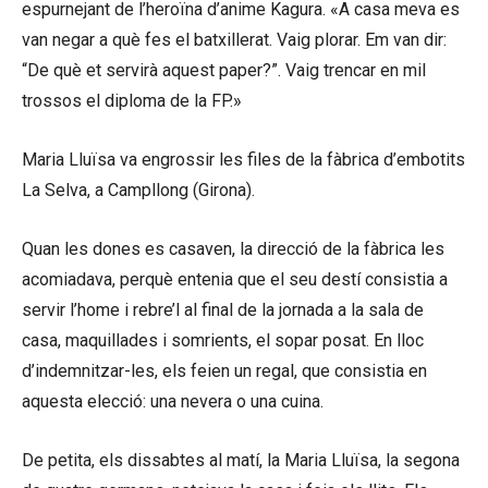
espurnejant de l’heroïna d’anime Kagura. «A casa meva es
van negar a què fes el batxillerat. Vaig plorar. Em van dir:
“De què et servirà aquest paper?”. Vaig trencar en mil
trossos el diploma de la FP.»
Maria Lluïsa va engrossir les files de la fàbrica d’embotits
La Selva, a Campllong (Girona).
Quan les dones es casaven, la direcció de la fàbrica les
acomiadava, perquè entenia que el seu destí consistia a
servir l’home i rebre’l al final de la jornada a la sala de
casa, maquillades i somrients, el sopar posat. En lloc
d’indemnitzar-les, els feien un regal, que consistia en
aquesta elecció: una nevera o una cuina.
De petita, els dissabtes al matí, la Maria Lluïsa, la segona