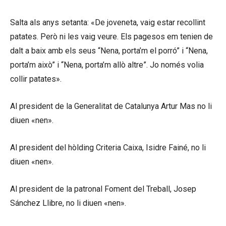
Salta als anys setanta: «De joveneta, vaig estar recollint
patates. Però ni les vaig veure. Els pagesos em tenien de
dalt a baix amb els seus “Nena, porta’m el porró” i “Nena,
porta’m això” i “Nena, porta’m allò altre”. Jo només volia
collir patates».
Al president de la Generalitat de Catalunya Artur Mas no li
diuen «nen».
Al president del hòlding Criteria Caixa, Isidre Fainé, no li
diuen «nen».
Al president de la patronal Foment del Treball, Josep
Sánchez Llibre, no li diuen «nen».