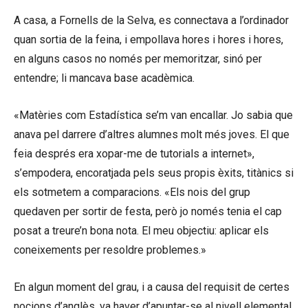
A casa, a Fornells de la Selva, es connectava a l’ordinador
quan sortia de la feina, i empollava hores i hores i hores,
en alguns casos no només per memoritzar, sinó per
entendre; li mancava base acadèmica.
«Matèries com Estadística se’m van encallar. Jo sabia que
anava pel darrere d’altres alumnes molt més joves. El que
feia després era xopar-me de tutorials a internet»,
s’empodera, encoratjada pels seus propis èxits, titànics si
els sotmetem a comparacions. «Els nois del grup
quedaven per sortir de festa, però jo només tenia el cap
posat a treure’n bona nota. El meu objectiu: aplicar els
coneixements per resoldre problemes.»
En algun moment del grau, i a causa del requisit de certes
nocions d’anglès, va haver d’apuntar-se al nivell elemental