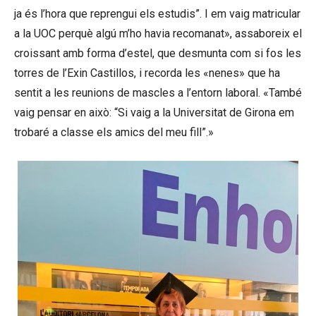
ja és l’hora que reprengui els estudis”. I em vaig matricular
a la UOC perquè algú m’ho havia recomanat», assaboreix el
croissant amb forma d’estel, que desmunta com si fos les
torres de l’Exin Castillos, i recorda les «nenes» que ha
sentit a les reunions de mascles a l’entorn laboral. «També
vaig pensar en això: “Si vaig a la Universitat de Girona em
trobaré a classe els amics del meu fill”.»