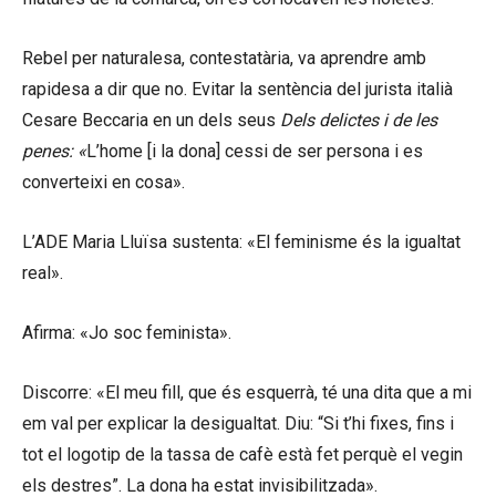
Rebel per naturalesa, contestatària, va aprendre amb
rapidesa a dir que no. Evitar la sentència del jurista italià
Cesare Beccaria en un dels seus
Dels delictes i de les
penes: «
L’home [i la dona] cessi de ser persona i es
converteixi en cosa».
L’ADE Maria Lluïsa sustenta: «El feminisme és la igualtat
real».
Afirma: «Jo soc feminista».
Discorre: «El meu fill, que és esquerrà, té una dita que a mi
em val per explicar la desigualtat. Diu: “Si t’hi fixes, fins i
tot el logotip de la tassa de cafè està fet perquè el vegin
els destres”. La dona ha estat invisibilitzada».