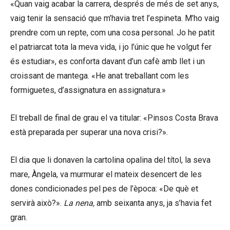
«Quan vaig acabar la carrera, després de més de set anys,
vaig tenir la sensació que m’havia tret l’espineta. M’ho vaig
prendre com un repte, com una cosa personal. Jo he patit
el patriarcat tota la meva vida, i jo l’únic que he volgut fer
és estudiar», es conforta davant d’un cafè amb llet i un
croissant de mantega. «He anat treballant com les
formiguetes, d’assignatura en assignatura.»
El treball de final de grau el va titular: «Pinsos Costa Brava
està preparada per superar una nova crisi?».
El dia que li donaven la cartolina opalina del títol, la seva
mare, Àngela, va murmurar el mateix desencert de les
dones condicionades pel pes de l’època: «De què et
servirà això?».
La nena,
amb seixanta anys, ja s’havia fet
gran.