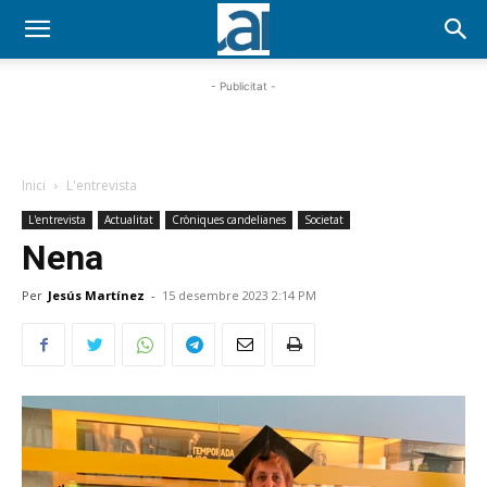
- Publicitat -
Inici
L'entrevista
L'entrevista
Actualitat
Cròniques candelianes
Societat
Nena
Per
Jesús Martínez
-
15 desembre 2023 2:14 PM