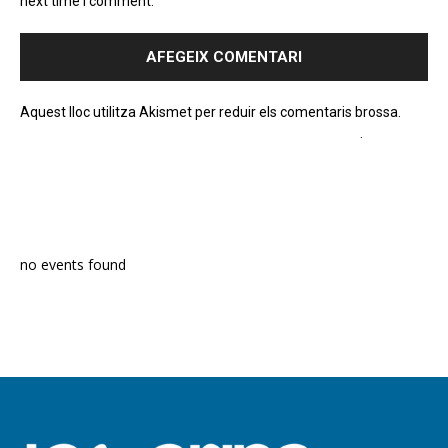
next time I comment.
Aquest lloc utilitza Akismet per reduir els comentaris brossa.
Apreneu com es processen les dades dels comentaris
.
PROGRAMA EN DIRECTE
no events found