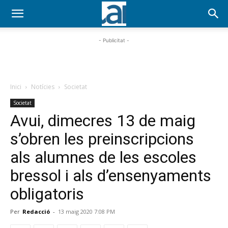
- Publicitat -
Inici
Notícies
Societat
Societat
Avui, dimecres 13 de maig
s’obren les preinscripcions
als alumnes de les escoles
bressol i als d’ensenyaments
obligatoris
Per
Redacció
-
13 maig 2020 7:08 PM