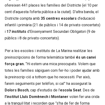
ofereixen 441 places les famílies del Districte (el 10 per
cent d’aquesta l’oferta pública a la ciutat). D’altra banda, el
Districte compta amb
35 centres escolars
d’educació
infantil i primària (21 de públics i 14 de privats-concertats)
i
17 instituts
d’Ensenyament Secundari Obligatori (9 de
públics i 8 de privats-concertats).
Per a les escoles i instituts de La Marina realitzar les
preinscripcions de forma telemàtica també
és un canvi
força gran.
“Hi estem una mica preocupats. Volem que
totes les famílies sàpiguen com fer-ho i poder ajudar amb
la preinscrip-ció a tothom que ho necessiti. Per això,
farem seguiments per telèfon, si cal” ha assegurat la
Dolors Bosch
, cap d’estudis de l’
escola Seat
. Des de
l’institut Lluís Domènech i Montaner
volen fer una crida
a la tranquil·litat i recorden que ”s’ha de fer de forma