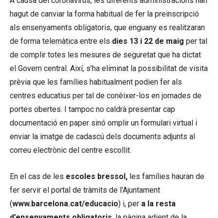
A causa del coronavirus, les diferents administracions han
hagut de canviar la forma habitual de fer la preinscripció
als ensenyaments obligatoris, que enguany es realitzaran
de forma telemàtica entre els
dies 13 i 22 de maig
per tal
de complir totes les mesures de seguretat que ha dictat
el Govern central. Així, s’ha eliminat la possibilitat de visita
prèvia que les famílies habitualment podien fer als
centres educatius per tal de conèixer-los en jornades de
portes obertes. I tampoc no caldrà presentar cap
documentació en paper sinó omplir un formulari virtual i
enviar la imatge de cadascú dels documents adjunts al
correu electrònic del centre escollit.
En el cas de les
escoles bressol,
les famílies hauran de
fer servir el portal de tràmits de l’Ajuntament
(
www.barcelona.cat/educacio
) i, per
a la resta
d’ensenyaments obligatoris
, la pàgina adient de la