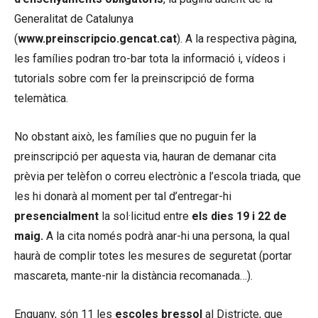
Generalitat de Catalunya
(
www.preinscripcio.gencat.cat
). A la respectiva pàgina,
les famílies podran tro-bar tota la informació i, vídeos i
tutorials sobre com fer la preinscripció de forma
telemàtica.
No obstant això, les famílies que no puguin fer la
preinscripció per aquesta via, hauran de demanar cita
prèvia per telèfon o correu electrònic a l’escola triada, que
les hi donarà al moment per tal d’entregar-hi
presencialment
la sol·licitud entre
els dies 19 i 22 de
maig.
A la cita només podrà anar-hi una persona, la qual
haurà de complir totes les mesures de seguretat (portar
mascareta, mante-nir la distància recomanada…).
Enguany, són 11 les
escoles bressol
al Districte, que