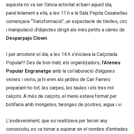
aquesta no va ser l’única activitat al barri aquell dia,
paral·lelament a ella, a les 11 h a la Sala Pepita Casanellas
començava “Transformació”, un espectacle de titelles, circ
i manipulació d’objectes dirigit als més petits a càrrec de
Desparpajo Clown
.
I per arrodonir el dia, a les 14 h s’iniciava la Calçotada
Popular!! Des de bon matí, els organitzadors,
l’Ateneu
Popular Engranatge
amb la col·laboració d’algunes
veïnes i veïns, ja hi eren als jardins de Can Farrero
preparant-ho tot; les carpes, les taules i els tres mil
calçots. A més de calçots, el menú estava format per
botifarra amb mongetes, taronges de postres, aigua i vi.
L’esdeveniment, que es realitzava per tercer any
consecutiu, es va tornar a superar en el nombre d’entrades