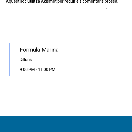
Aquest lloc utilitza Akismet per reduir els comentaris brossa.
Apreneu com es processen les dades dels comentaris
.
PROGRAMA EN DIRECTE
Fórmula Marina
Dilluns
9:00 PM
-
11:00 PM