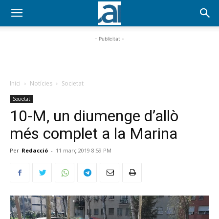
- Publicitat -
Inici
Notícies
Societat
Societat
10-M, un diumenge d’allò
més complet a la Marina
Per
Redacció
-
11 març 2019 8:59 PM