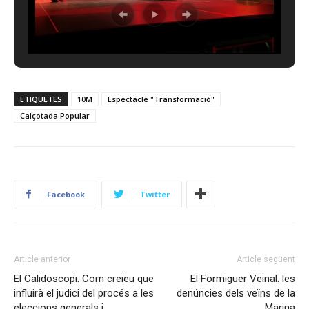
ETIQUETES
10M
Espectacle "Transformació"
Calçotada Popular
Facebook
Twitter
Article anterior
Article següent
El Calidoscopi: Com creieu que
El Formiguer Veinal: les
influirà el judici del procés a les
denúncies dels veïns de la
eleccions generals i
Marina