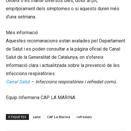
cedeix o es manté diversos dies, dolor al pit,
empitjorament dels símptomes o si aquests duren més
d’una setmana.
Més informació
Aquestes recomanacions estan avalades pel Departament
de Salut i es poden consultar a la pàgina oficial de Canal
Salut de la Generalitat de Catalunya, on s’ofereix
informació clara i actualitzada sobre la prevenció de les
infeccions respiratòries:
Canal Salut
– Infeccions respiratòries i refredat comú.
Equip Infermeria CAP LA MARINA
ETIQUETES
salut
CAP La Marina
refredats