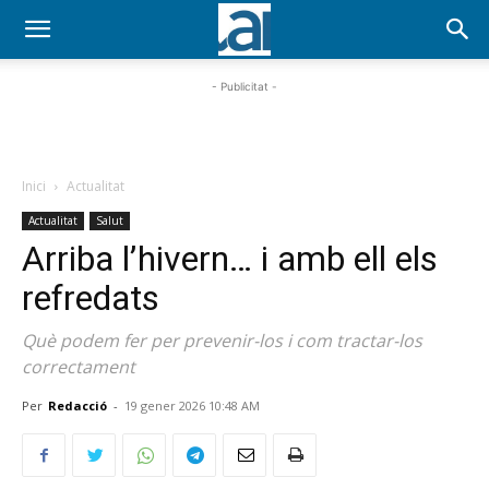
- Publicitat -
Inici
Actualitat
Actualitat
Salut
Arriba l’hivern… i amb ell els
refredats
Què podem fer per prevenir-los i com tractar-los
correctament
Per
Redacció
-
19 gener 2026 10:48 AM