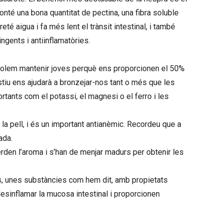
conté una bona quantitat de pectina, una fibra soluble
reté aigua i fa més lent el trànsit intestinal, i també
ngents i antiinflamatòries.
 volem mantenir joves perquè ens proporcionen el 50%
tiu ens ajudarà a bronzejar-nos tant o més que les
tants com el potassi, el magnesi o el ferro i les
e la pell, i és un important antianèmic. Recordeu que a
ada.
rden l’aroma i s’han de menjar madurs per obtenir les
s, unes substàncies com hem dit, amb propietats
desinflamar la mucosa intestinal i proporcionen