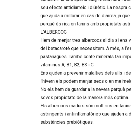
seu efecte antidiarreic i diürètic. La nespra 
que ajuda a millorar en cas de diarrea, ja que 
perquè és rica en tanins amb propietats astri
L’ALBERCOC
Hem de menjar tres albercocs al dia si ens
del betacarotè que necessitem. A més, a l’es
pastanagues. També conté minerals tan impor
vitamines A, B1, B2, B3 i C.
Ens ajuden a prevenir malalties dels ulls i d
l’hivern els podem menjar secs o en melmel
No els hem de guardar a la nevera perquè pe
seves propietats de la manera més òptima.
Els albercocs madurs són molt rics en tanin
astringents i antiinflamatòries que ajuden a 
substàncies prebiòtiques.