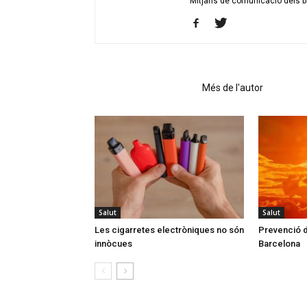
Mitjans de comunicació dels ba
Articles relacionats
Més de l'autor
Salut
Salut
Les cigarretes electròniques no són
Prevenció d
innòcues
Barcelona