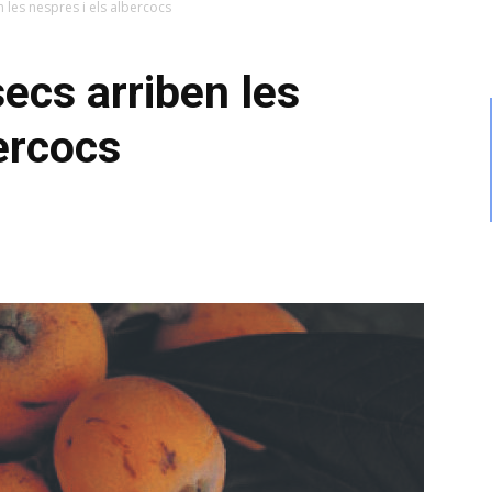
 les nespres i els albercocs
ecs arriben les
bercocs