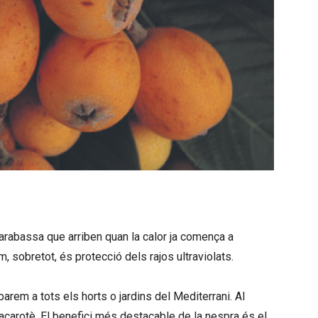
arabassa que arriben quan la calor ja comença a
 sobretot, és protecció dels rajos ultraviolats.
barem a tots els horts o jardins del Mediterrani. Al
tacarotè. El benefici més destacable de la nespra és el