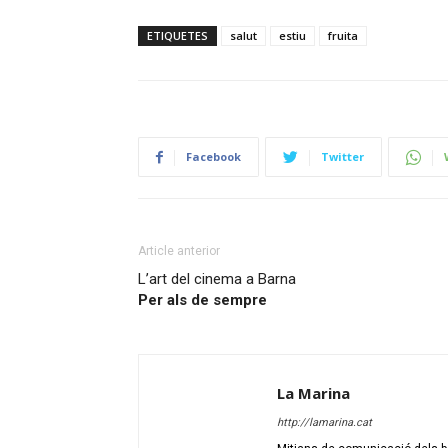
ETIQUETES
salut
estiu
fruita
Facebook
Twitter
Article anterior
L’art del cinema a Barna
Per als de sempre
La Marina
http://lamarina.cat