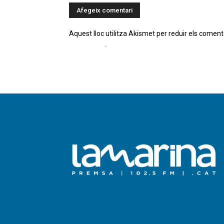
Aquest lloc utilitza Akismet per reduir els coment
comentaris
.