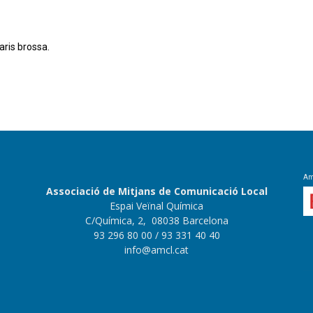
aris brossa.
Apreneu com es processen les dades dels
Amb
Associació de Mitjans de Comunicació Local
Espai Veïnal Química
C/Química, 2, 08038 Barcelona
93 296 80 00
/ 93 331 40 40
info@amcl.cat