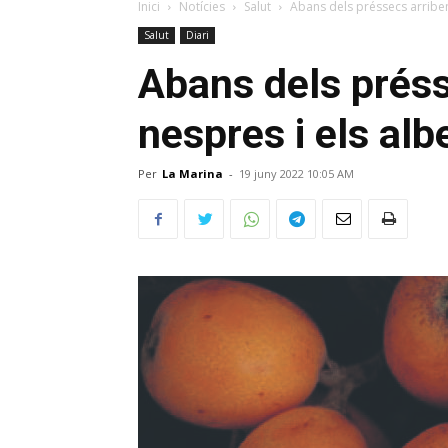
Inici
Notícies
Salut
Abans dels préssecs arriben
Salut
Diari
Abans dels préss
nespres i els al
Per
La Marina
-
19 juny 2022 10:05 AM