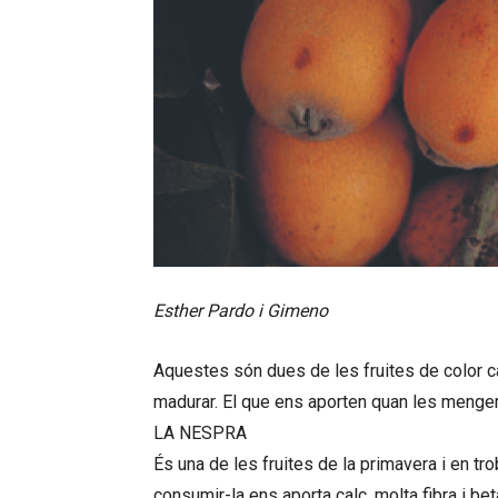
Esther Pardo i Gimeno
Aquestes són dues de les fruites de color c
madurar. El que ens aporten quan les mengem,
LA NESPRA
És una de les fruites de la primavera i en tro
consumir-la ens aporta calç, molta fibra i be