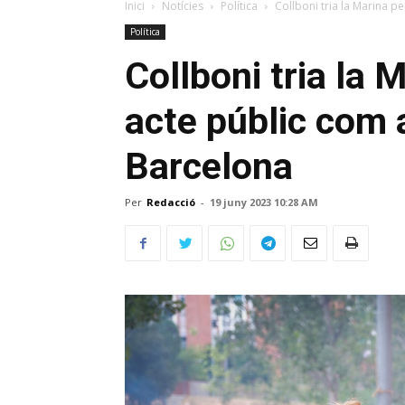
Inici
Notícies
Política
Collboni tria la Marina pe
Política
Collboni tria la 
acte públic com 
Barcelona
Per
Redacció
-
19 juny 2023 10:28 AM