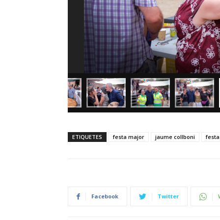
ETIQUETES
festa major
jaume collboni
festa
Facebook
Twitter