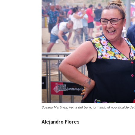
Susana Martínez, veïna del barri, junt amb el nou alcalde de
Alejandro Flores