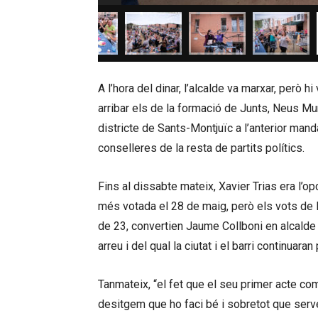
A l’hora del dinar, l’alcalde va marxar, però 
arribar els de la formació de Junts, Neus Munt
districte de Sants-Montjuïc a l’anterior mandat
conselleres de la resta de partits polítics.
Fins al dissabte mateix, Xavier Trias era l’opc
més votada el 28 de maig, però els vots de B
de 23, convertien Jaume Collboni en alcalde
arreu i del qual la ciutat i el barri continuara
Tanmateix, “el fet que el seu primer acte com 
desitgem que ho faci bé i sobretot que servei