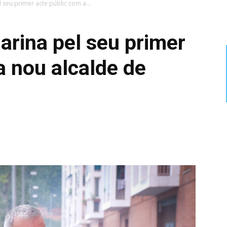
l seu primer acte públic com a...
Marina pel seu primer
a nou alcalde de