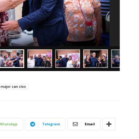
 major can clos
WhatsApp
Telegram
Email