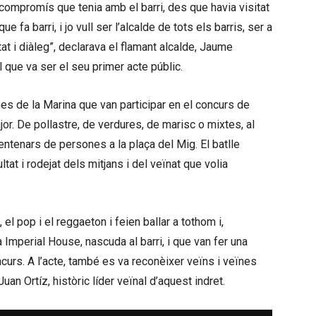
 compromís que tenia amb el barri, des que havia visitat
e fa barri, i jo vull ser l’alcalde de tots els barris, ser a
at i diàleg”, declarava el flamant alcalde, Jaume
l que va ser el seu primer acte públic.
nes de la Marina que van participar en el concurs de
or. De pollastre, de verdures, de marisc o mixtes, al
entenars de persones a la plaça del Mig. El batlle
ltat i rodejat dels mitjans i del veïnat que volia
el pop i el reggaeton i feien ballar a tothom i,
Imperial House, nascuda al barri, i que van fer una
curs. A l’acte, també es va reconèixer veïns i veïnes
uan Ortíz, històric líder veïnal d’aquest indret.