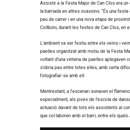
Assistir a la Festa Major de Can Clos era un
la barriada en altres ocasions. “És una festa qu
peu de carrer i en una nova etapa de proximit
Collboni, durant les festes de Can Clos, en e
L’ambient va ser festiu entre els veïns i veï
paelles organitzat amb motiu de la Festa Maj
voltant d’una vintena de paelles aplegaven c
s’obria pas entre totes elles, amb certa dificu
fotografiar-se amb ell.
Mentrestant, a l’escenari sonaven el flamenc, 
especialment, als joves de l’escola de dansa 
actuació davant de tots els assistents al con
que col·laboren amb el barri, entre els quals J