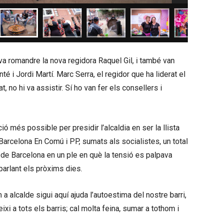
hi va romandre la nova regidora Raquel Gil, i també van
é i Jordi Martí. Marc Serra, el regidor que ha liderat el
, no hi va assistir. Sí ho van fer els consellers i
ió més possible per presidir l’alcaldia en ser la llista
arcelona En Comú i PP, sumats als socialistes, un total
 de Barcelona en un ple en què la tensió es palpava
n parlant els pròxims dies.
a alcalde sigui aquí ajuda l’autoestima del nostre barri,
xi a tots els barris; cal molta feina, sumar a tothom i