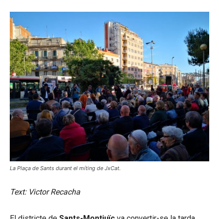
La Plaça de Sants durant el míting de JxCat.
Text: Victor Recacha
El districte de
Sants-Montjuïc
va convertir-se la tarda