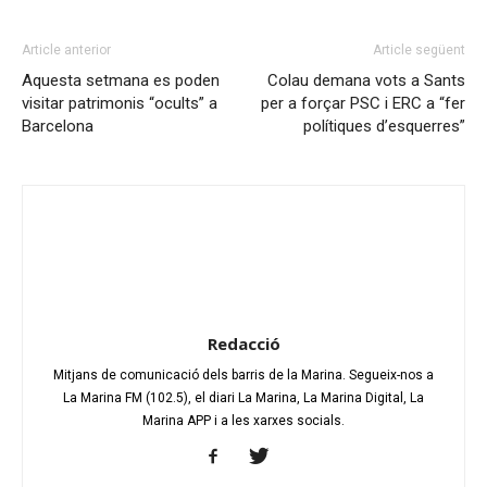
Article anterior
Article següent
Aquesta setmana es poden
Colau demana vots a Sants
visitar patrimonis “ocults” a
per a forçar PSC i ERC a “fer
Barcelona
polítiques d’esquerres”
Redacció
Mitjans de comunicació dels barris de la Marina. Segueix-nos a
La Marina FM (102.5), el diari La Marina, La Marina Digital, La
Marina APP i a les xarxes socials.