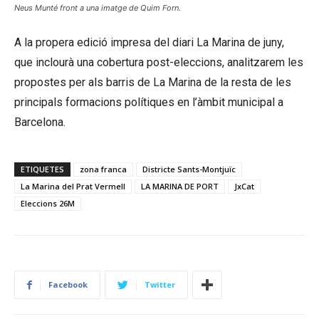
Neus Munté front a una imatge de Quim Forn.
A la propera edició impresa del diari La Marina de juny,
que inclourà una cobertura post-eleccions, analitzarem les
propostes per als barris de La Marina de la resta de les
principals formacions polítiques en l’àmbit municipal a
Barcelona.
ETIQUETES
zona franca
Districte Sants-Montjuïc
La Marina del Prat Vermell
LA MARINA DE PORT
JxCat
Eleccions 26M
Facebook
Twitter