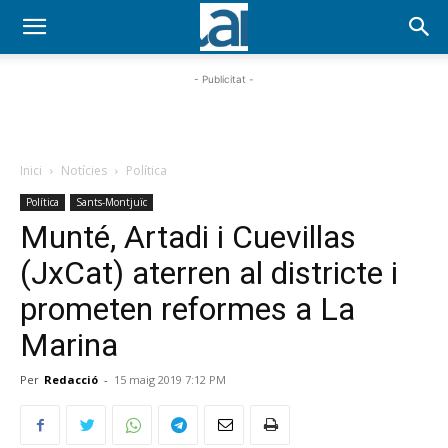
- Publicitat -
Inici
Notícies
Política
Política
Sants-Montjuïc
Munté, Artadi i Cuevillas
(JxCat) aterren al districte i
prometen reformes a La
Marina
Per
Redacció
-
15 maig 2019 7:12 PM