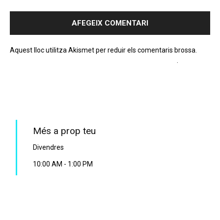
Aquest lloc utilitza Akismet per reduir els comentaris brossa.
Apreneu com es processen les dades dels comentaris
.
PROGRAMA EN DIRECTE
Més a prop teu
Divendres
10:00 AM
-
1:00 PM