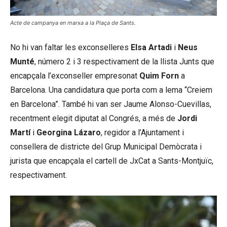
Acte de campanya en marxa a la Plaça de Sants.
No hi van faltar les exconselleres
Elsa Artadi
i
Neus
Munté
, número 2 i 3 respectivament de la llista Junts que
encapçala l’exconseller empresonat
Quim Forn
a
Barcelona. Una candidatura que porta com a lema “Creiem
en Barcelona”. També hi van ser Jaume Alonso-Cuevillas,
recentment elegit diputat al Congrés, a més de
Jordi
Martí
i
Georgina Lázaro
, regidor a l’Ajuntament i
consellera de districte del Grup Municipal Demòcrata i
jurista que encapçala el cartell de JxCat a Sants-Montjuïc,
respectivament.