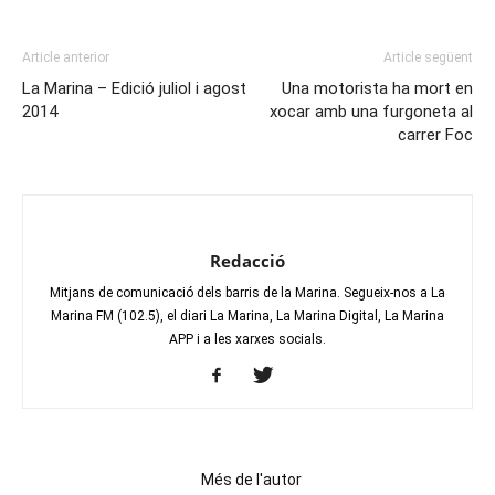
Article anterior
Article següent
La Marina – Edició juliol i agost
Una motorista ha mort en
2014
xocar amb una furgoneta al
carrer Foc
Redacció
Mitjans de comunicació dels barris de la Marina. Segueix-nos a La
Marina FM (102.5), el diari La Marina, La Marina Digital, La Marina
APP i a les xarxes socials.
Articles relacionats
Més de l'autor