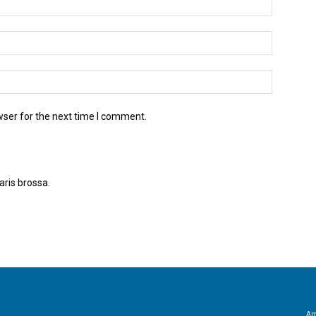
wser for the next time I comment.
aris brossa.
Apreneu com es processen les dades dels
Amb