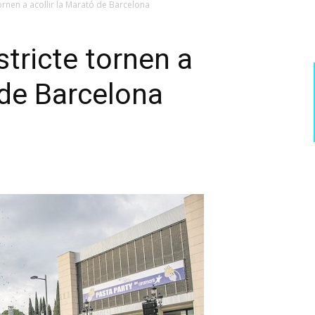
tornen a acollir la Marató de Barcelona
stricte tornen a
 de Barcelona