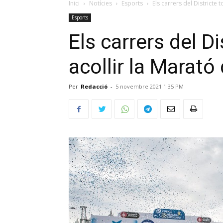
Inici
Notícies
Esports
Els carrers del Districte 
Esports
Els carrers del Di
acollir la Marató
Per
Redacció
-
5 novembre 2021 1:35 PM