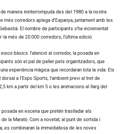
 de manera ininterrompuda des del 1980 a la nostra
 que més corredors aplega d’Espanya, juntament amb les
 Sebastià. El nombre de participants s’ha incrementat
-la més de 20.000 corredors, l’última edició.
 eixos bàsics: l’atenció al corredor, la posada en
ipants són el pal de paller pels organitzadors, que
 una experiència màgica que recordaran tota la vida. Els
 dorsal a l’Expo Sports, l’ambient previ al tret de
5 km a partir del km 5 o les animacions al llarg del
va posada en escena que pretén traslladar als
l de la Marató. Com a novetat, al punt de sortida i
ina, es combinaran la immediatesa de les noves