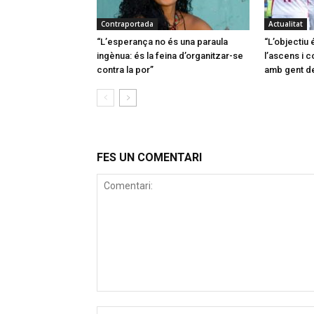
Contraportada
Actualitat
“L’esperança no és una paraula
“L’objectiu é
ingènua: és la feina d’organitzar-se
l’ascens i c
contra la por”
amb gent de
FES UN COMENTARI