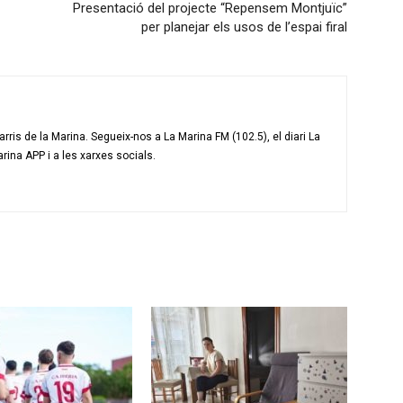
Presentació del projecte “Repensem Montjuïc”
per planejar els usos de l’espai firal
ris de la Marina. Segueix-nos a La Marina FM (102.5), el diari La
arina APP i a les xarxes socials.