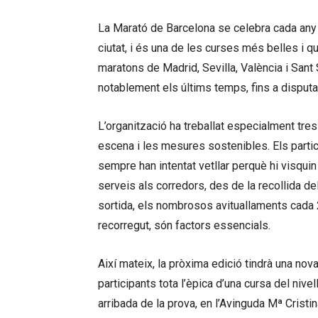
La Marató de Barcelona se celebra cada any
ciutat, i és una de les curses més belles i
maratons de Madrid, Sevilla, València i Sant
notablement els últims temps, fins a disputar
L’organització ha treballat especialment tres
escena i les mesures sostenibles. Els partic
sempre han intentat vetllar perquè hi visquin
serveis als corredors, des de la recollida del
sortida, els nombrosos avituallaments cada 2,
recorregut, són factors essencials.
Així mateix, la pròxima edició tindrà una no
participants tota l’èpica d’una cursa del nivel
arribada de la prova, en l’Avinguda Mª Crist