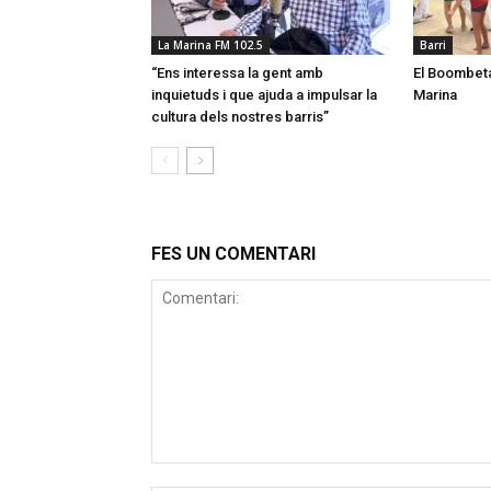
La Marina FM 102.5
Barri
“Ens interessa la gent amb
El Boombeta 
inquietuds i que ajuda a impulsar la
Marina
cultura dels nostres barris”
FES UN COMENTARI