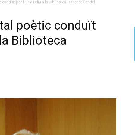
c conduït per Núria Feliu a la Biblioteca Francesc Candel
tal poètic conduït
la Biblioteca