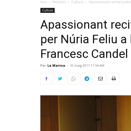
Inici
Notícies
Cultura
Apassionant recital poèti
Cultura
Apassionant reci
per Núria Feliu a 
Francesc Candel
Per
La Marina
-
10 maig 2017 11:54 AM