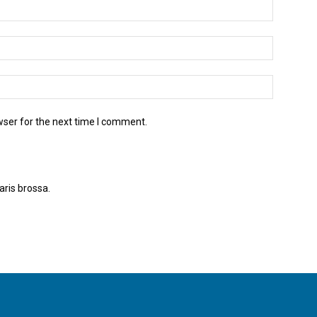
wser for the next time I comment.
aris brossa.
Apreneu com es processen les dades dels