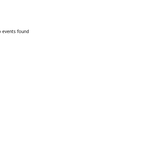
PROGRAMA EN DIRECTE
o events found