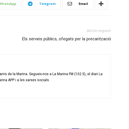
WhatsApp
Telegram
Email
Article següent
Els serveis públics, ofegats per la precarització
ris de la Marina. Segueix-nos a La Marina FM (102.5), el diari La
arina APP i a les xarxes socials.