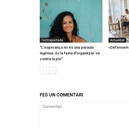
Contraportada
Actualitat
“L’esperança no és una paraula
«Defensem l
ingènua: és la feina d’organitzar-se
contra la por”
FES UN COMENTARI