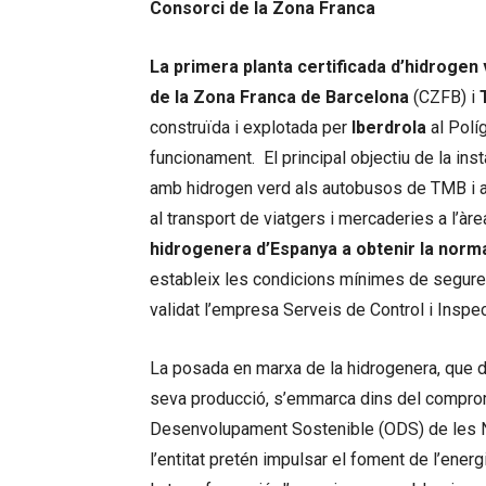
Consorci de la Zona Franca
La primera planta certificada d’hidrogen 
de la Zona Franca de Barcelona
(CZFB) i
construïda i explotada per
Iberdrola
al Polí
funcionament. El principal objectiu de la ins
amb hidrogen verd als autobusos de TMB i alt
al transport de viatgers i mercaderies a l’àr
hidrogenera d’Espanya a obtenir la
norma
estableix les condicions mínimes de seguret
validat l’empresa Serveis de Control i Inspec
La posada en marxa de la hidrogenera, que d
seva producció, s’emmarca dins del compro
Desenvolupament Sostenible (ODS) de les Na
l’entitat pretén impulsar el foment de l’ener