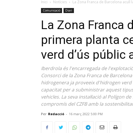
Inici
Notícies
La Zona Franca de Barcelona acull la
Comunicació
Diari
La Zona Franca d
primera planta ce
verd d’ús públic
Iberdrola és l'encarregada de l'explotaci
Consorci de la Zona Franca de Barcelona 
hidrogenera ja proveeix d'hidrogen verd 
capacitat per a subministrar aquest tipus d
vehicles. La seva instal·lació al Polígon
compromís del CZFB amb la sostenibilitat 
Per
Redacció
-
16 març 2022 5:00 PM