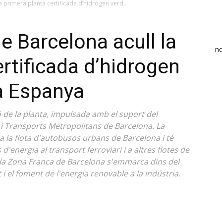
 primera planta certificada d’hidrogen verd...
e Barcelona acull la
n
rtificada d’hidrogen
 a Espanya
ó de la planta, impulsada amb el suport del
i Transports Metropolitans de Barcelona. La
a la flota d'autobusos urbans de Barcelona i té
'energia al transport ferroviari i a altres flotes de
 de la Zona Franca de Barcelona s'emmarca dins del
i el foment de l'energia renovable a la indústria.