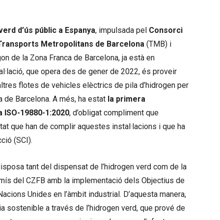
verd d’ús públic a Espanya
, impulsada pel
Consorci
Transports Metropolitans de Barcelona
(TMB) i
gon de la Zona Franca de Barcelona, ja està en
tal·lació, que opera des de gener de 2022, és proveir
res flotes de vehicles elèctrics de pila d’hidrogen per
ea de Barcelona. A més, ha estat
la primera
 ISO-19880-1:2020
, d’obligat compliment que
at que han de complir aquestes instal·lacions i que ha
ció (SCI).
isposa tant del dispensat de l’hidrogen verd com de la
mís del CZFB amb la implementació dels Objectius de
cions Unides en l’àmbit industrial. D’aquesta manera,
gia sostenible a través de l’hidrogen verd, que prové de