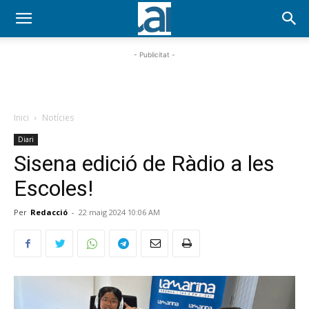
- Publicitat -
Inici
Notícies
Diari
Sisena edició de Ràdio a les
Escoles!
Per
Redacció
-
22 maig 2024 10:06 AM