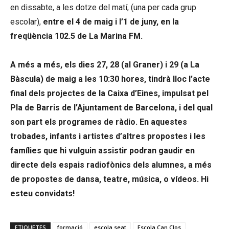
en dissabte, a les dotze del matí, (una per cada grup
escolar),
entre el 4 de maig i l’1 de juny, en la
freqüència 102.5 de La Marina FM.
A més a més, els dies 27, 28 (al Graner) i 29 (a La
Bàscula) de maig a les 10:30 hores, tindrà lloc l’acte
final dels projectes de la Caixa d’Eines, impulsat pel
Pla de Barris de l’Ajuntament de Barcelona, i del qual
son part els programes de ràdio. En aquestes
trobades, infants i artistes d’altres propostes i les
famílies que hi vulguin assistir podran gaudir en
directe dels espais radiofònics dels alumnes, a més
de propostes de dansa, teatre, música, o vídeos. Hi
esteu convidats!
ETIQUETES
formació
escola seat
Escola Can Clos