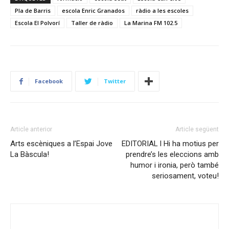
Pla de Barris
escola Enric Granados
ràdio a les escoles
Escola El Polvorí
Taller de ràdio
La Marina FM 102.5
Facebook
Twitter
Article anterior
Article següent
Arts escèniques a l’Espai Jove
EDITORIAL l Hi ha motius per
La Bàscula!
prendre’s les eleccions amb
humor i ironia, però també
seriosament, voteu!