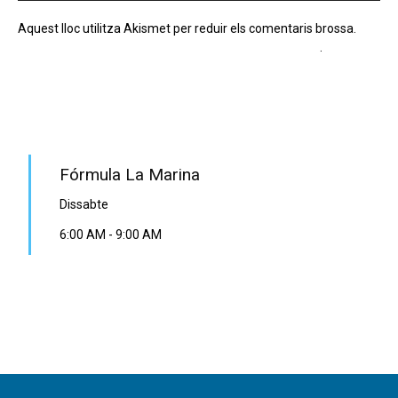
Aquest lloc utilitza Akismet per reduir els comentaris brossa.
Apreneu com es processen les dades dels comentaris
.
PROGRAMA EN DIRECTE
Fórmula La Marina
Dissabte
6:00 AM
-
9:00 AM