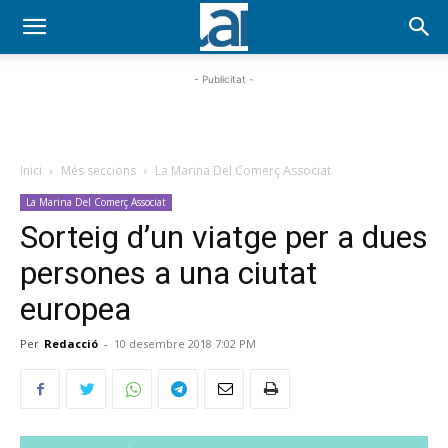
- Publicitat -
Inici
Més seccions
La Marina Del Comerç Associat
La Marina Del Comerç Associat
Sorteig d’un viatge per a dues
persones a una ciutat
europea
Per
Redacció
-
10 desembre 2018 7:02 PM