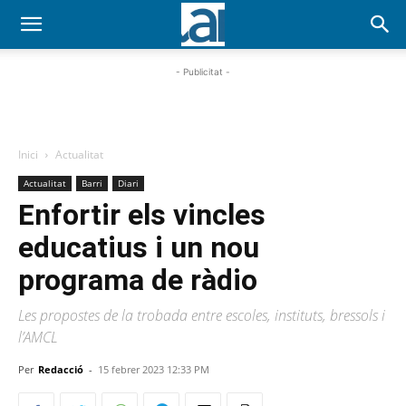
- Publicitat -
Inici
Actualitat
Actualitat
Barri
Diari
Enfortir els vincles
educatius i un nou
programa de ràdio
Les propostes de la trobada entre escoles, instituts, bressols i
l’AMCL
Per
Redacció
-
15 febrer 2023 12:33 PM