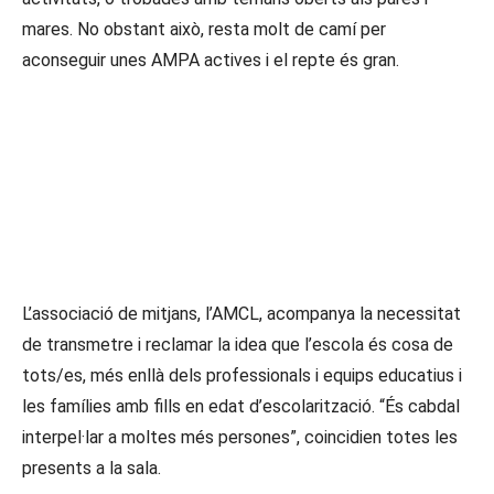
mares. No obstant això, resta molt de camí per
aconseguir unes AMPA actives i el repte és gran.
“És vital que donem veu als nens i
nenes amb una naturalitat absoluta
per poder mostrar al barri quina és la
nostra tasca. L’educació és una
matèria conjunta”,
L’associació de mitjans, l’AMCL, acompanya la necessitat
de transmetre i reclamar la idea que l’escola és cosa de
tots/es, més enllà dels professionals i equips educatius i
les famílies amb fills en edat d’escolarització. “És cabdal
interpel·lar a moltes més persones”, coincidien totes les
presents a la sala.