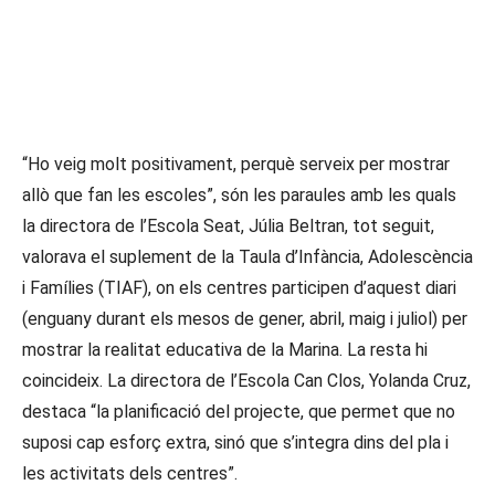
La trobada es fa de manera anual i
participen tots els centres educatius
de la Marina de primària i secundària, a
més d’algunes escoles bressol.
“Ho veig molt positivament, perquè serveix per mostrar
allò que fan les escoles”, són les paraules amb les quals
la directora de l’Escola Seat, Júlia Beltran, tot seguit,
valorava el suplement de la Taula d’Infància, Adolescència
i Famílies (TIAF), on els centres participen d’aquest diari
(enguany durant els mesos de gener, abril, maig i juliol) per
mostrar la realitat educativa de la Marina. La resta hi
coincideix. La directora de l’Escola Can Clos, Yolanda Cruz,
destaca “la planificació del projecte, que permet que no
suposi cap esforç extra, sinó que s’integra dins del pla i
les activitats dels centres”.