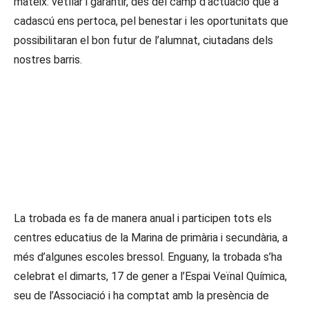
mateix: vetllar i garantir, des del camp d’actuació que a
cadascú ens pertoca, pel benestar i les oportunitats que
possibilitaran el bon futur de l’alumnat, ciutadans dels
nostres barris.
Entre les reflexions, diversos
raonaments sobre el desafiament que
enfronten els centres educatius a
l’hora d’implicar més a les famílies en
un context com l’actual.
La trobada es fa de manera anual i participen tots els
centres educatius de la Marina de primària i secundària, a
més d’algunes escoles bressol. Enguany, la trobada s’ha
celebrat el dimarts, 17 de gener a l’Espai Veïnal Química,
seu de l’Associació i ha comptat amb la presència de