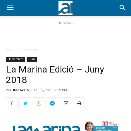
- Publicitat -
Inici
Hemeroteca
Hemeroteca
Diari
La Marina Edició – Juny
2018
Per
Redacció
-
12 juny 2018 12:29 PM