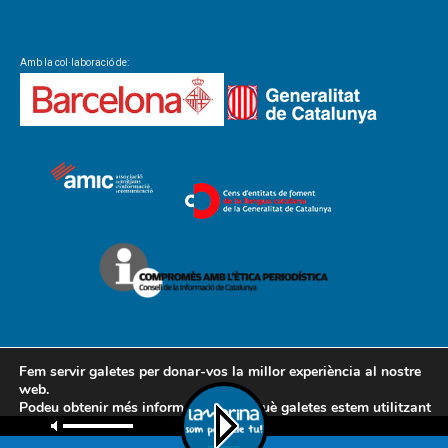
Amb la col·laboració de:
Fem servir galetes per donar-vos la millor experiència al nostre
web.
Podeu obtenir més informació sobre què galetes estem utilitzant
Contacte
Avís legal
Política de cookies
Política de privacitat
o desactivar-les a la
configuració
.
AMCL