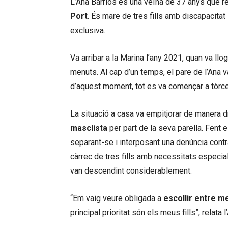
L’Ana Barrios és una veïna de 37 anys que r
Port
. És mare de tres fills amb discapacitat
exclusiva.
Va arribar a la Marina l’any 2021, quan va llo
menuts. Al cap d’un temps, el pare de l’Ana v
d’aquest moment, tot es va començar a tòrce
La situació a casa va empitjorar de manera d
masclista
per part de la seva parella. Fent e
separant-se i interposant una denúncia contra
càrrec de tres fills amb necessitats especia
van descendint considerablement.
“Em vaig veure obligada a
escollir entre me
principal prioritat són els meus fills”, relata