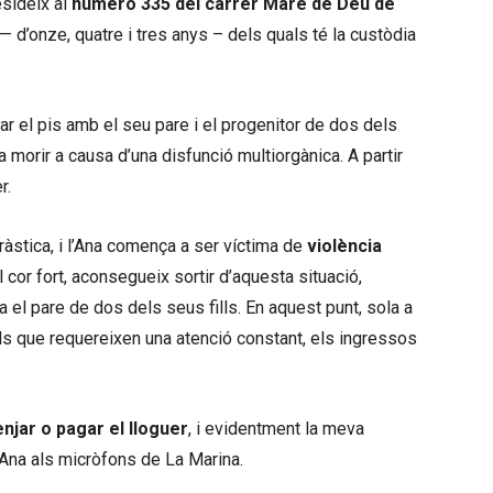
esideix al
número 335 del carrer Mare de Déu de
 — d’onze, quatre i tres anys – dels quals té la custòdia
gar el pis amb el seu pare i el progenitor de dos dels
a morir a causa d’una disfunció multiorgànica. A partir
r.
ràstica, i l’Ana comença a ser víctima de
violència
l cor fort, aconsegueix sortir d’aquesta situació,
 el pare de dos dels seus fills. En aquest punt, sola a
ls que requereixen una atenció constant, els ingressos
njar o pagar el lloguer
, i evidentment la meva
 l’Ana als micròfons de La Marina.