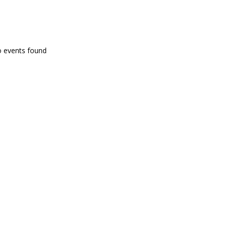
PROGRAMA EN DIRECTE
o events found