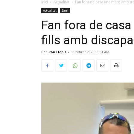
Inici
Actualitat
Fan fora de casa una mare amb tres
Actualitat
Barri
Fan fora de casa
fills amb discapa
Per
Pau Llopis
-
11 febrer 2026 11:51 AM