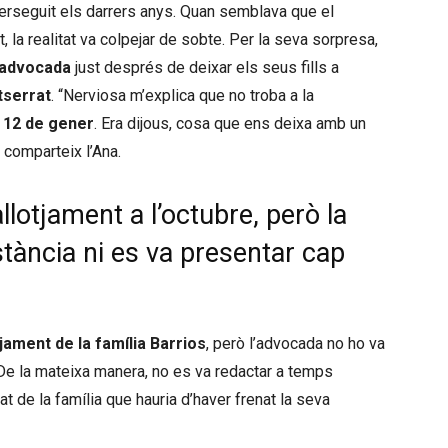
perseguit els darrers anys. Quan semblava que el
, la realitat va colpejar de sobte. Per la seva sorpresa,
a advocada
just després de deixar els seus fills a
tserrat
. “Nerviosa m’explica que no troba a la
s
12 de gener
. Era dijous, cosa que ens deixa amb un
 comparteix l’Ana.
allotjament a l’octubre, però la
stància ni es va presentar cap
jament de la família Barrios
, però l’advocada no ho va
 De la mateixa manera, no es va redactar a temps
tat de la família que hauria d’haver frenat la seva