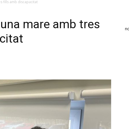
 fills amb discapacitat
 una mare amb tres
n
citat