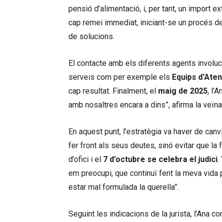
pensió d’alimentació, i, per tant, un import ext
cap remei immediat, iniciant-se un procés de
de solucions.
El contacte amb els diferents agents involuc
serveis com per exemple els
Equips d’Aten
cap resultat. Finalment, el
maig de 2025
, l’
amb nosaltres encara a dins”, afirma la veïna
En aquest punt, l’estratègia va haver de canv
fer front als seus deutes, sinó evitar que la
d’ofici i el
7 d’octubre se celebra el judici
.
em preocupi, que continuï fent la meva vida
estar mal formulada la querella”.
Seguint les indicacions de la jurista, l’Ana c