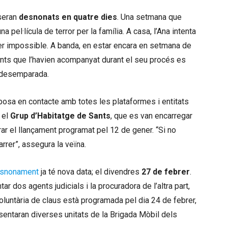
 seran
desnonats en quatre dies
. Una setmana que
 pel·lícula de terror per la família. A casa, l’Ana intenta
er impossible. A banda, en estar encara en setmana de
ents que l’havien acompanyat durant el seu procés es
t desemparada.
osa en contacte amb totes les plataformes i entitats
 el
Grup d’Habitatge de Sants
, que es van encarregar
rar el llançament programat pel 12 de gener. “Si no
arrer”, assegura la veïna.
snonament
ja té nova data; el divendres
27 de febrer
.
ar dos agents judicials i la procuradora de l’altra part,
oluntària de claus està programada pel dia 24 de febrer,
entaran diverses unitats de la Brigada Mòbil dels