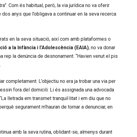
ra”. Com és habitual, però, la via jurídica no va oferir
 dos anys que l’obligava a continuar en la seva recerca
rats en la seva situació, així com amb plataformes o
ció a la Infància i l’Adolescència (EAIA)
, no va donar
Ana rep la denúncia de desnonament. “Havien venut el pis
.
iar completament. L’objectiu no era ja trobar una via per
 fessin fora del domicili. Li és assignada una advocada
 “La lletrada em transmet tranquil·litat i em diu que no
 perquè segurament m’hauran de tornar a denunciar, en
ontinua amb la seva rutina, oblidant-se, almenys durant