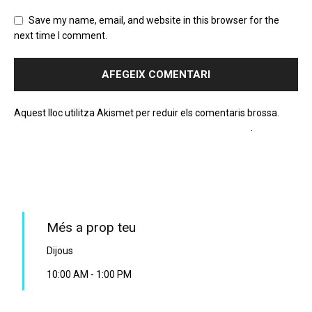
Save my name, email, and website in this browser for the
next time I comment.
Aquest lloc utilitza Akismet per reduir els comentaris brossa.
Apreneu com es processen les dades dels comentaris
.
PROGRAMA EN DIRECTE
Més a prop teu
Dijous
10:00 AM
-
1:00 PM