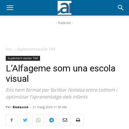
- Publicitat -
Inici
Suplement escolar TIAF
Suplement escolar TIAF
L’Alfageme som una escola
visual
Ens hem format per facilitar l’entesa entre tothom i
optimitzar l’aprenentatge dels infants
Per
Redacció
-
21 maig 2024 11:50 AM