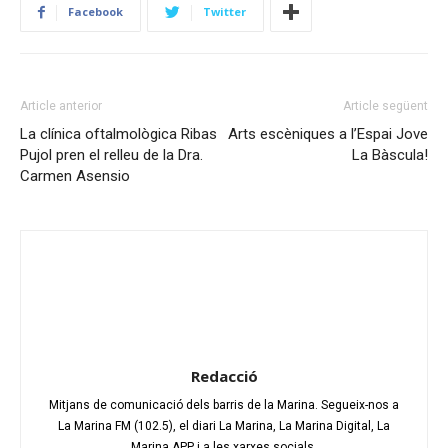
Facebook
Twitter
Article anterior
Article següent
La clínica oftalmològica Ribas
Arts escèniques a l’Espai Jove
Pujol pren el relleu de la Dra.
La Bàscula!
Carmen Asensio
Redacció
Mitjans de comunicació dels barris de la Marina. Segueix-nos a
La Marina FM (102.5), el diari La Marina, La Marina Digital, La
Marina APP i a les xarxes socials.