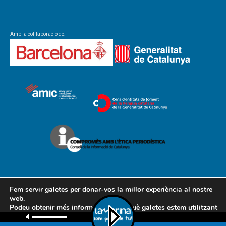
Amb la col·laboració de:
Fem servir galetes per donar-vos la millor experiència al nostre
web.
Podeu obtenir més informació sobre què galetes estem utilitzant
Contacte
Avís legal
Política de cookies
Política de privacitat
o desactivar-les a la
configuració
.
AMCL