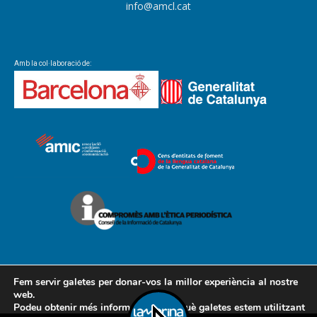
info@amcl.cat
Amb la col·laboració de:
Fem servir galetes per donar-vos la millor experiència al nostre
web.
Podeu obtenir més informació sobre què galetes estem utilitzant
Contacte
Avís legal
Política de cookies
Política de privacitat