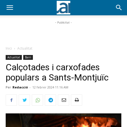
- Publicitat -
Inici
Actualitat
Actualitat
Barri
Calçotades i carxofades
populars a Sants-Montjuïc
Per
Redacció
-
12 febrer 2024 11:16 AM