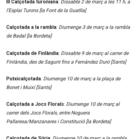
III Calçotada turoniana
:
Dissabte 2 de març a les 11 h, a
l’Esplai Turons [la Font de la Guatlla]
Calçotada a la rambla
:
Diumenge 3 de març a la rambla
de Badal [la Bordeta]
Calçotada de Finlàndia
:
Dissabte 9 de març al carrer de
Finlàndia, des de Sagunt fins a Fernández Duró [Sants]
Putxicalçotada
:
Diumenge 10 de març a la plaça de
Bonet i Muixí [Sants]
Calçotada a Jocs Florals
:
Diumenge 10 de març al
carrer dels Jocs Florals, entre Noguera
Pallaresa/Manzanares i Constitució [la Bordeta]
Calçotada de Súria
:
Diumenge 10 de març a la rambla