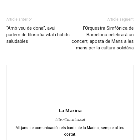
Article anterior
Article següent
“Amb veu de dona”, avui
l’Orquestra Simfònica de
parlem de filosofia vital i hàbits
Barcelona celebrarà un
saludables
concert, aposta de Mans a les
mans per la cultura solidària
La Marina
http://lamarina.cat
Mitjans de comunicació dels barris de la Marina, sempre al teu
costat.