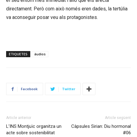
el seu entorn més immediat i allò que els afecta
directament. Però com això només eren dades, la tertúlia
va aconseguir posar veu als protagonistes.
ETIQUETES
àudios
Facebook
Twitter
Article anterior
Article següent
L’INS Montjuïc organitza un
Càpsules Sirian: Diu hormonal
acte sobre sostenibilitat
#06