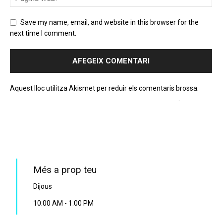
Save my name, email, and website in this browser for the
next time I comment.
Aquest lloc utilitza Akismet per reduir els comentaris brossa.
Apreneu com es processen les dades dels comentaris
.
PROGRAMA EN DIRECTE
Més a prop teu
Dijous
10:00 AM
-
1:00 PM