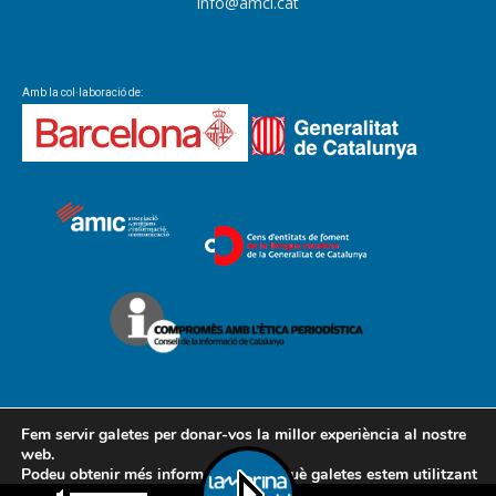
info@amcl.cat
Amb la col·laboració de:
Fem servir galetes per donar-vos la millor experiència al nostre
web.
Podeu obtenir més informació sobre què galetes estem utilitzant
Contacte
Avís legal
Política de cookies
Política de privacitat
o desactivar-les a la
configuració
.