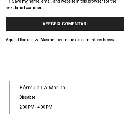
Save my name, email, and website in this browser for the
next time I comment.
Aquest lloc utilitza Akismet per reduir els comentaris brossa.
Apreneu com es processen les dades dels comentaris
.
PROGRAMA EN DIRECTE
Fórmula La Marina
Dissabte
2:00 PM
-
4:00 PM