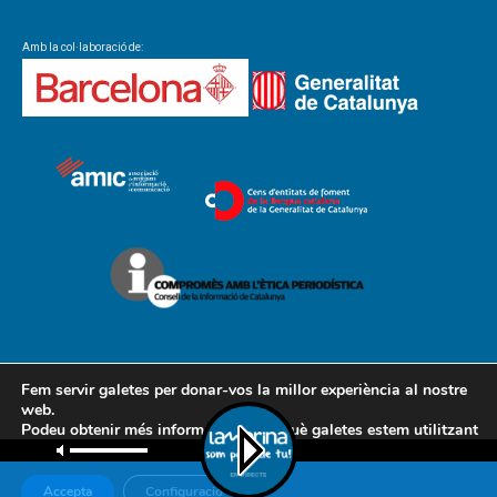
Amb la col·laboració de:
Fem servir galetes per donar-vos la millor experiència al nostre
web.
Podeu obtenir més informació sobre què galetes estem utilitzant
Contacte
Avís legal
Política de cookies
Política de privacitat
o desactivar-les a la
configuració
.
AMCL
Accepta
Configuració