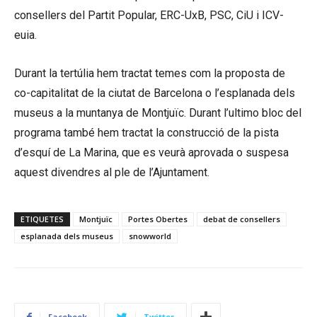
consellers del Partit Popular, ERC-
UxB
, PSC, CiU i ICV-
euia
.
Durant la tertúlia hem tractat temes com la proposta de
co
-capitalitat de la ciutat de Barcelona o l’esplanada dels
museus a la muntanya de Montjuïc. Durant l’ultimo bloc del
programa també hem tractat la construcció de la pista
d’esquí de La Marina, que es veurà aprovada o suspesa
aquest divendres al ple de l’Ajuntament.
ETIQUETES
Montjuïc
Portes Obertes
debat de consellers
esplanada dels museus
snowworld
Facebook
Twitter