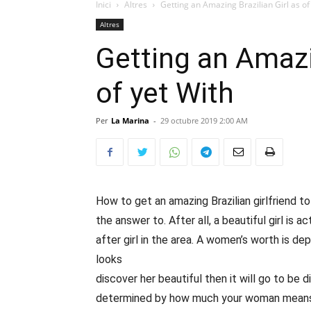
Inici
Altres
Getting an Amazing Brazilian Girl as of
Altres
Getting an Amazin
of yet With
Per
La Marina
-
29 octubre 2019 2:00 AM
How to get an amazing Brazilian girlfriend 
the answer to. After all, a beautiful girl is a
after girl in the area. A women’s worth is de
looks
https://thebestmailorderbrides.com/la
discover her beautiful then it will go to be d
determined by how much your woman means t