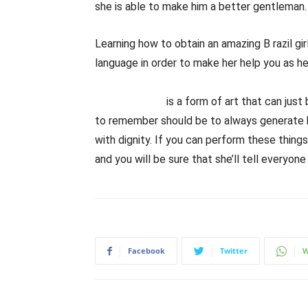
she is able to make him a better gentleman.
Learning how to obtain an amazing B razil gi
language in order to make her help you as h
tech.ubru.ac.th/news/2019/06/18/exactly-
organizations/
is a form of art that can jus
to remember should be to always generate he
with dignity. If you can perform these things
and you will be sure that she’ll tell everyon
Facebook
Twitter
W