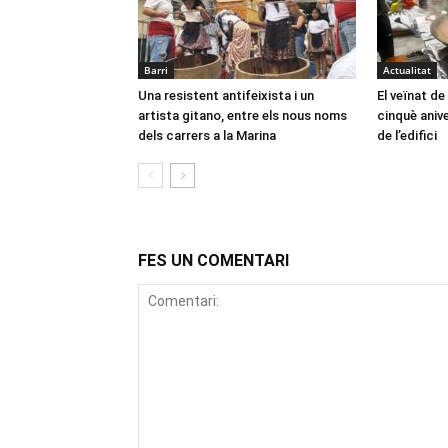
Barri
Actualitat
Una resistent antifeixista i un
El veïnat de
artista gitano, entre els nous noms
cinquè anive
dels carrers a la Marina
de l’edifici
FES UN COMENTARI