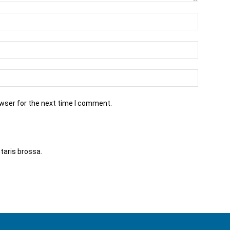
owser for the next time I comment.
ntaris brossa.
Apreneu com es processen les dades dels