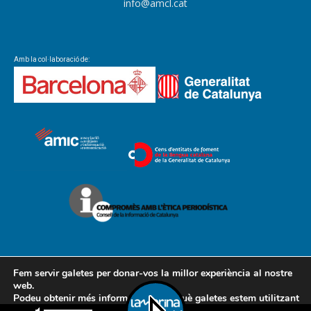
info@amcl.cat
Amb la col·laboració de:
Fem servir galetes per donar-vos la millor experiència al nostre
web.
Podeu obtenir més informació sobre què galetes estem utilitzant
Contacte
Avís legal
Política de cookies
Política de privacitat
o desactivar-les a la
configuració
.