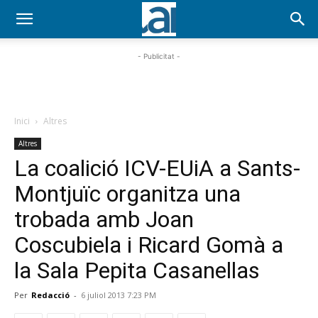
- Publicitat -
Inici
Altres
Altres
La coalició ICV-EUiA a Sants-
Montjuïc organitza una
trobada amb Joan
Coscubiela i Ricard Gomà a
la Sala Pepita Casanellas
Per
Redacció
-
6 juliol 2013 7:23 PM