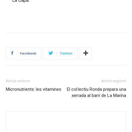
La Capa.
Facebook
Twitter
Article anterior
Article següent
Micronutrients: les vitamines
El col·lectiu Ronda prepara una
xerrada al barri de La Marina