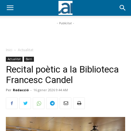
- Publicitat -
Inici
Actualitat
Actualitat
Barri
Recital poètic a la Biblioteca
Francesc Candel
Per
Redacció
-
16 gener 2026 9:44 AM