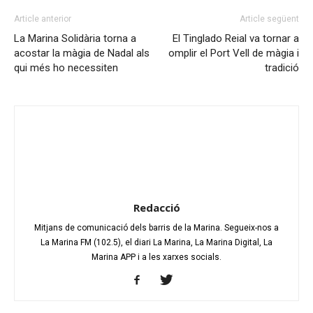
Article anterior
Article següent
La Marina Solidària torna a
El Tinglado Reial va tornar a
acostar la màgia de Nadal als
omplir el Port Vell de màgia i
qui més ho necessiten
tradició
Redacció
Mitjans de comunicació dels barris de la Marina. Segueix-nos a
La Marina FM (102.5), el diari La Marina, La Marina Digital, La
Marina APP i a les xarxes socials.