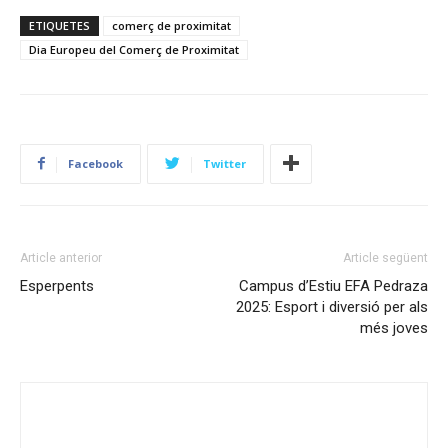
ETIQUETES
comerç de proximitat
Dia Europeu del Comerç de Proximitat
Facebook
Twitter
Article anterior
Article següent
Esperpents
Campus d’Estiu EFA Pedraza
2025: Esport i diversió per als
més joves