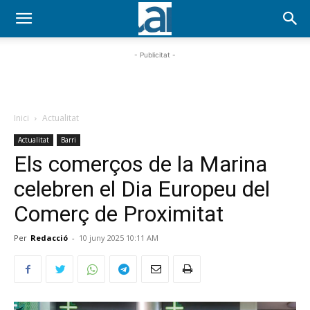
- Publicitat -
Inici
Actualitat
Actualitat
Barri
Els comerços de la Marina
celebren el Dia Europeu del
Comerç de Proximitat
Per
Redacció
-
10 juny 2025 10:11 AM