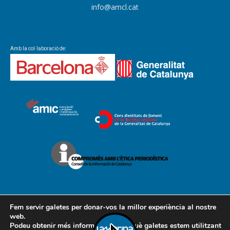
info@amcl.cat
Amb la col·laboració de:
Fem servir galetes per donar-vos la millor experiència al nostre
web.
Podeu obtenir més informació sobre què galetes estem utilitzant
Contacte
Avís legal
Política de cookies
Política de privacitat